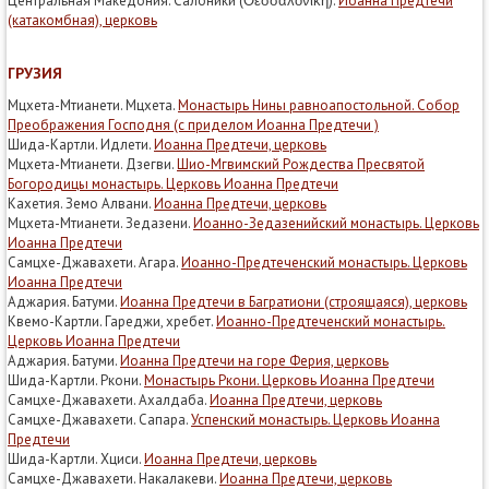
Центральная Македония. Салоники (Θεσσαλονίκη).
Иоанна Предтечи
(катакомбная), церковь
ГРУЗИЯ
Мцхета-Мтианети. Мцхета.
Монастырь Нины равноапостольной. Собор
Преображения Господня (с приделом Иоанна Предтечи )
Шида-Картли. Идлети.
Иоанна Предтечи, церковь
Мцхета-Мтианети. Дзегви.
Шио-Мгвимский Рождества Пресвятой
Богородицы монастырь. Церковь Иоанна Предтечи
Кахетия. Земо Алвани.
Иоанна Предтечи, церковь
Мцхета-Мтианети. Зедазени.
Иоанно-Зедазенийский монастырь. Церковь
Иоанна Предтечи
Самцхе-Джавахети. Агара.
Иоанно-Предтеченский монастырь. Церковь
Иоанна Предтечи
Аджария. Батуми.
Иоанна Предтечи в Багратиони (строящаяся), церковь
Квемо-Картли. Гареджи, хребет.
Иоанно-Предтеченский монастырь.
Церковь Иоанна Предтечи
Аджария. Батуми.
Иоанна Предтечи на горе Ферия, церковь
Шида-Картли. Ркони.
Монастырь Ркони. Церковь Иоанна Предтечи
Самцхе-Джавахети. Ахалдаба.
Иоанна Предтечи, церковь
Самцхе-Джавахети. Сапара.
Успенский монастырь. Церковь Иоанна
Предтечи
Шида-Картли. Хциси.
Иоанна Предтечи, церковь
Самцхе-Джавахети. Накалакеви.
Иоанна Предтечи, церковь