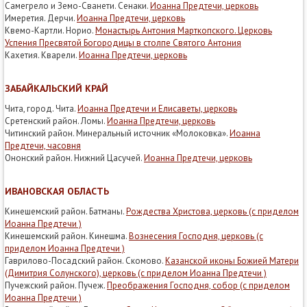
Самегрело и Земо-Сванети. Сенаки.
Иоанна Предтечи, церковь
Имеретия. Дерчи.
Иоанна Предтечи, церковь
Квемо-Картли. Норио.
Монастырь Антония Марткопского. Церковь
Успения Пресвятой Богородицы в столпе Святого Антония
Кахетия. Кварели.
Иоанна Предтечи, церковь
ЗАБАЙКАЛЬСКИЙ КРАЙ
Чита, город. Чита.
Иоанна Предтечи и Елисаветы, церковь
Сретенский район. Ломы.
Иоанна Предтечи, церковь
Читинский район. Минеральный источник «Молоковка».
Иоанна
Предтечи, часовня
Ононский район. Нижний Цасучей.
Иоанна Предтечи, церковь
ИВАНОВСКАЯ ОБЛАСТЬ
Кинешемский район. Батманы.
Рождества Христова, церковь (с приделом
Иоанна Предтечи )
Кинешемский район. Кинешма.
Вознесения Господня, церковь (с
приделом Иоанна Предтечи )
Гаврилово-Посадский район. Скомово.
Казанской иконы Божией Матери
(Димитрия Солунского), церковь (с приделом Иоанна Предтечи )
Пучежский район. Пучеж.
Преображения Господня, собор (с приделом
Иоанна Предтечи )