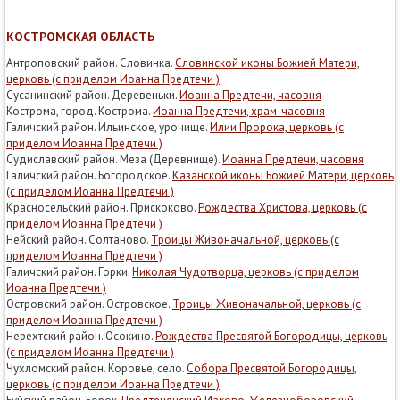
КОСТРОМСКАЯ ОБЛАСТЬ
Антроповский район. Словинка.
Словинской иконы Божией Матери,
церковь (с приделом Иоанна Предтечи )
Сусанинский район. Деревеньки.
Иоанна Предтечи, часовня
Кострома, город. Кострома.
Иоанна Предтечи, храм-часовня
Галичский район. Ильинское, урочище.
Илии Пророка, церковь (с
приделом Иоанна Предтечи )
Судиславский район. Меза (Деревнище).
Иоанна Предтечи, часовня
Галичский район. Богородское.
Казанской иконы Божией Матери, церковь
(с приделом Иоанна Предтечи )
Красносельский район. Прискоково.
Рождества Христова, церковь (с
приделом Иоанна Предтечи )
Нейский район. Солтаново.
Троицы Живоначальной, церковь (с
приделом Иоанна Предтечи )
Галичский район. Горки.
Николая Чудотворца, церковь (с приделом
Иоанна Предтечи )
Островский район. Островское.
Троицы Живоначальной, церковь (с
приделом Иоанна Предтечи )
Нерехтский район. Осокино.
Рождества Пресвятой Богородицы, церковь
(с приделом Иоанна Предтечи )
Чухломский район. Коровье, село.
Собора Пресвятой Богородицы,
церковь (с приделом Иоанна Предтечи )