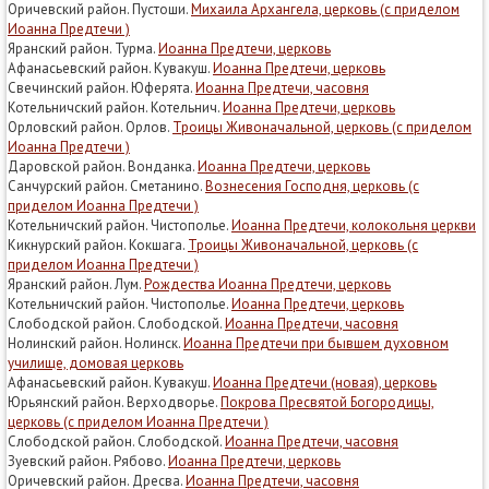
Оричевский район. Пустоши.
Михаила Архангела, церковь (с приделом
Иоанна Предтечи )
Яранский район. Турма.
Иоанна Предтечи, церковь
Афанасьевский район. Кувакуш.
Иоанна Предтечи, церковь
Свечинский район. Юферята.
Иоанна Предтечи, часовня
Котельничский район. Котельнич.
Иоанна Предтечи, церковь
Орловский район. Орлов.
Троицы Живоначальной, церковь (с приделом
Иоанна Предтечи )
Даровской район. Вонданка.
Иоанна Предтечи, церковь
Санчурский район. Сметанино.
Вознесения Господня, церковь (с
приделом Иоанна Предтечи )
Котельничский район. Чистополье.
Иоанна Предтечи, колокольня церкви
Кикнурский район. Кокшага.
Троицы Живоначальной, церковь (с
приделом Иоанна Предтечи )
Яранский район. Лум.
Рождества Иоанна Предтечи, церковь
Котельничский район. Чистополье.
Иоанна Предтечи, церковь
Слободской район. Слободской.
Иоанна Предтечи, часовня
Нолинский район. Нолинск.
Иоанна Предтечи при бывшем духовном
училище, домовая церковь
Афанасьевский район. Кувакуш.
Иоанна Предтечи (новая), церковь
Юрьянский район. Верходворье.
Покрова Пресвятой Богородицы,
церковь (с приделом Иоанна Предтечи )
Слободской район. Слободской.
Иоанна Предтечи, часовня
Зуевский район. Рябово.
Иоанна Предтечи, церковь
Оричевский район. Дресва.
Иоанна Предтечи, часовня