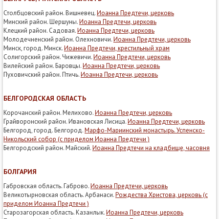
Столбцовский район. Вишневец.
Иоанна Предтечи, церковь
Минский район. Шершуны.
Иоанна Предтечи, церковь
Клецкий район. Садовая.
Иоанна Предтечи, церковь
Молодечненский район. Олехновичи.
Иоанна Предтечи, церковь
Минск, город. Минск.
Иоанна Предтечи, крестильный храм
Солигорский район. Чижевичи.
Иоанна Предтечи, церковь
Вилейский район. Баровцы.
Иоанна Предтечи, церковь
Пуховичский район. Птичь.
Иоанна Предтечи, церковь
БЕЛГОРОДСКАЯ ОБЛАСТЬ
Корочанский район. Мелихово.
Иоанна Предтечи, церковь
Грайворонский район. Ивановская Лисица.
Иоанна Предтечи, церковь
Белгород, город. Белгород.
Марфо-Мариинский монастырь. Успенско-
Никольский собор (с приделом Иоанна Предтечи )
Белгородский район. Майский.
Иоанна Предтечи на кладбище, часовня
БОЛГАРИЯ
Габровская область. Габрово.
Иоанна Предтечи, церковь
Великотырновская область. Арбанаси.
Рождества Христова, церковь (с
приделом Иоанна Предтечи )
Старозагорская область. Казанлык.
Иоанна Предтечи, церковь