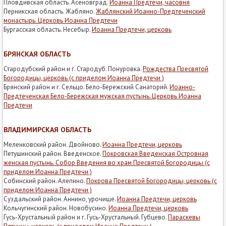
Пловдивская область. Асеновград.
Иоанна Предтечи, часовня
Перникская область. Жабляно.
Жаблянский Иоанно-Предтеченский
монастырь. Церковь Иоанна Предтечи
Бургасская область. Несебыр.
Иоанна Предтечи, церковь
БРЯНСКАЯ ОБЛАСТЬ
Стародубский район и г. Стародуб. Понуровка.
Рождества Пресвятой
Богородицы, церковь (с приделом Иоанна Предтечи )
Брянский район и г. Сельцо. Бело-Бережский Санаторий.
Иоанно-
Предтеченская Бело-Бережская мужская пустынь. Церковь Иоанна
Предтечи
ВЛАДИМИРСКАЯ ОБЛАСТЬ
Меленковский район. Двойново.
Иоанна Предтечи, церковь
Петушинский район. Введенское.
Покровская Введенская Островная
женская пустынь. Собор Введения во храм Пресвятой Богородицы (с
приделом Иоанна Предтечи )
Собинский район. Алепино.
Покрова Пресвятой Богородицы, церковь (с
приделом Иоанна Предтечи )
Суздальский район. Аннино, урочище.
Иоанна Предтечи, церковь
Кольчугинский район. Новобусино.
Иоанна Предтечи, церковь
Гусь-Хрустальный район и г. Гусь-Хрустальный. Губцево.
Параскевы