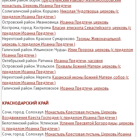
Буйский район. Борок.
Предтеченский Иаково-Железноборовский
монастырь. Церковь Иоанна Предтечи
Солигаличский район. Корцово.
Николая Чудотворца, церковь (с
приделом Иоанна Предтечи )
Островский район. Иванковица.
Иоанна Предтечи, церковь
Кострома, город. Кострома.
Власия, епископа Севастийского, церковь (с
приделом Иоанна Предтечи )
Нерехтский район. Красное Сумароково.
Троицы Живоначальной,
церковь (с приделом Иоанна Предтечи )
Галичский район. Ильинское-Чудцы.
Илии Пророка, церковь (с приделом
Иоанна Предтечи )
Октябрьский район. Ратчина.
Иоанна Предтечи, часовня
Островский район. Угольское.
Похвалы Божией Матери, церковь (с
приделом Иоанна Предтечи )
Нерехтский район. Нерехта.
Казанской иконы Божией Матери, собор (с
приделом Иоанна Предтечи )
Галичский район. Гавриловское.
Иоанна Предтечи, церковь
КРАСНОДАРСКИЙ КРАЙ
Сочи, город. Солохаул.
Монастырь Крестовая пустынь. Церковь
Воздвижения Креста Господня (с приделом Иоанна Предтечи )
Белоглинский район. Успенская.
Успения Пресвятой Богородицы, церковь
(с приделом Иоанна Предтечи )
Сочи, город. Солохаул.
Монастырь Крестовая пустынь. Церковь Иоанна