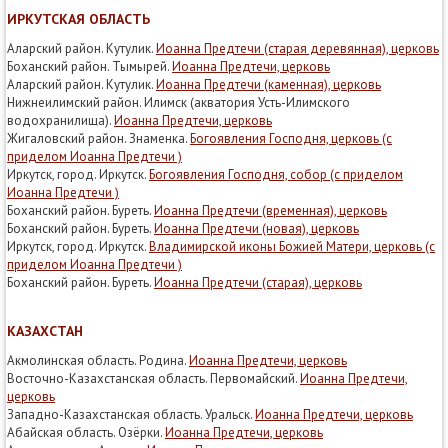
ИРКУТСКАЯ ОБЛАСТЬ
Аларский район. Кутулик.
Иоанна Предтечи (старая деревянная), церковь
Боханский район. Тымырей.
Иоанна Предтечи, церковь
Аларский район. Кутулик.
Иоанна Предтечи (каменная), церковь
Нижнеилимский район. Илимск (акватория Усть-Илимского
водохранилища).
Иоанна Предтечи, церковь
Жигаловский район. Знаменка.
Богоявления Господня, церковь (с
приделом Иоанна Предтечи )
Иркутск, город. Иркутск.
Богоявления Господня, собор (с приделом
Иоанна Предтечи )
Боханский район. Буреть.
Иоанна Предтечи (временная), церковь
Боханский район. Буреть.
Иоанна Предтечи (новая), церковь
Иркутск, город. Иркутск.
Владимирской иконы Божией Матери, церковь (с
приделом Иоанна Предтечи )
Боханский район. Буреть.
Иоанна Предтечи (старая), церковь
КАЗАХСТАН
Акмолинская область. Родина.
Иоанна Предтечи, церковь
Восточно-Казахстанская область. Первомайский.
Иоанна Предтечи,
церковь
Западно-Казахстанская область. Уральск.
Иоанна Предтечи, церковь
Абайская область. Озёрки.
Иоанна Предтечи, церковь