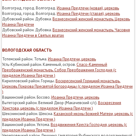
Волгоград, город. Волгоград.
Иоанна Предтечи (новая), церковь
Волгоград, город. Волгоград.
Иоанна Предтечи (старая), церковь
Дубовский район. Дубовка.
Вознесенский женский монастырь. Церковь
Иоанна Предтечи
Дубовский район. Дубовка.
Вознесенский женский монастырь. Часовня
Иоанна Предтечи в Святых вратах
ВОЛОГОДСКАЯ ОБЛАСТЬ
Тотемский район. Тотьма.
Иоанна Предтечи, церковь
Усть-Кубинский район. Каменный, остров.
Спасо-Каменный
Преображенский монастырь. Собор Преображения Господня (с
приделом Иоанна Предтечи )
Кирилловский район. Горицы.
Воскресенский Горицкий монастырь.
Церковь Покрова Пресвятой Богородицы (с приделом Иоанна Предтечи
)
Вашкинский район. Босово.
Иоанна Предтечи, церковь
Вытегорский район. Великий Двор (Макачевский с/с).
Воскресения
Христова, церковь (с приделом Иоанна Предтечи )
Шекснинский район. Шексна.
Казанской иконы Божией Матери, церковь (с
приделом Иоанна Предтечи )
Вашкинский район. Ухтома.
Воздвижения Креста Господня, церковь (с
приделом Иоанна Предтечи )
Череповецкий район. Леушино (акватория Рыбинского водохранилища).