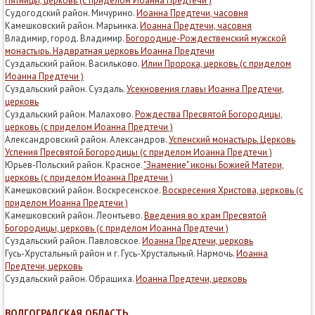
Пятницы, церковь (с приделом Иоанна Предтечи )
Судогодский район. Мичурино.
Иоанна Предтечи, часовня
Камешковский район. Марьинка.
Иоанна Предтечи, часовня
Владимир, город. Владимир.
Богородице-Рождественский мужской
монастырь. Надвратная церковь Иоанна Предтечи
Суздальский район. Васильково.
Илии Пророка, церковь (с приделом
Иоанна Предтечи )
Суздальский район. Суздаль.
Усекновения главы Иоанна Предтечи,
церковь
Суздальский район. Малахово.
Рождества Пресвятой Богородицы,
церковь (с приделом Иоанна Предтечи )
Александровский район. Александров.
Успенский монастырь. Церковь
Успения Пресвятой Богородицы (с приделом Иоанна Предтечи )
Юрьев-Польский район. Красное.
"Знамение" иконы Божией Матери,
церковь (с приделом Иоанна Предтечи )
Камешковский район. Воскресенское.
Воскресения Христова, церковь (с
приделом Иоанна Предтечи )
Камешковский район. Леонтьево.
Введения во храм Пресвятой
Богородицы, церковь (с приделом Иоанна Предтечи )
Суздальский район. Павловское.
Иоанна Предтечи, церковь
Гусь-Хрустальный район и г. Гусь-Хрустальный. Нармочь.
Иоанна
Предтечи, церковь
Суздальский район. Обращиха.
Иоанна Предтечи, церковь
ВОЛГОГРАДСКАЯ ОБЛАСТЬ