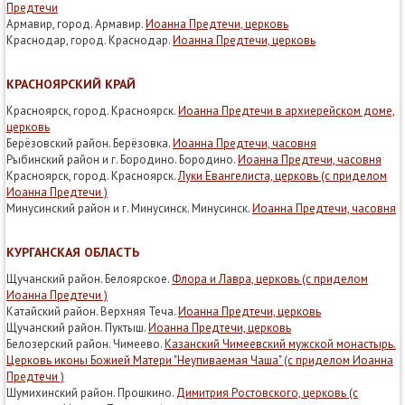
Предтечи
Армавир, город. Армавир.
Иоанна Предтечи, церковь
Краснодар, город. Краснодар.
Иоанна Предтечи, церковь
КРАСНОЯРСКИЙ КРАЙ
Красноярск, город. Красноярск.
Иоанна Предтечи в архиерейском доме,
церковь
Берёзовский район. Берёзовка.
Иоанна Предтечи, часовня
Рыбинский район и г. Бородино. Бородино.
Иоанна Предтечи, часовня
Красноярск, город. Красноярск.
Луки Евангелиста, церковь (с приделом
Иоанна Предтечи )
Минусинский район и г. Минусинск. Минусинск.
Иоанна Предтечи, часовня
КУРГАНСКАЯ ОБЛАСТЬ
Щучанский район. Белоярское.
Флора и Лавра, церковь (с приделом
Иоанна Предтечи )
Катайский район. Верхняя Теча.
Иоанна Предтечи, церковь
Щучанский район. Пуктыш.
Иоанна Предтечи, церковь
Белозерский район. Чимеево.
Казанский Чимеевский мужской монастырь.
Церковь иконы Божией Матери "Неупиваемая Чаша" (с приделом Иоанна
Предтечи )
Шумихинский район. Прошкино.
Димитрия Ростовского, церковь (с