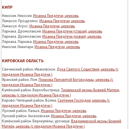
КИПР
Никосия. Никосия.
Иоанна Предтечи, церковь
Лимасол. Продромос.
Иоанна Предтечи, церковь
Лимасол. Агрос.
Иоанна Предтечи, церковь
Ларнака. Дромолаксия.
Иоанна Предтечи (старая), церковь
Ларнака. Дромолаксия.
Иоанна Предтечи (новая), церковь
Ларнака. Ларнака.
Иоанна Предтечи, церковь
Никосия. Никитари.
Иоанна Предтечи, церковь
КИРОВСКАЯ ОБЛАСТЬ
Свечинский район. Ивановское.
Духа Святого Сошествия, церковь (с
приделом Иоанна Предтечи )
Яранский район. Лом.
Покрова Пресвятой Богородицы, церковь (с
приделом Иоанна Предтечи )
Кумёнский район. Верхобыстрица.
Тихвинской иконы Божией Матери,
церковь (с приделом Иоанна Предтечи )
Кирово-Чепецкий район. Волма.
Сретения Господня, церковь (с
приделом Иоанна Предтечи )
Лузский район. Лальск.
Иоанна Предтечи, церковь
Лузский район. Аксеновская.
Иоанна Предтечи, церковь
Кумёнский район. Верхкумёны, урочище.
Владимирской иконы Божией
Матери, церковь (с приделом Иоанна Предтечи )