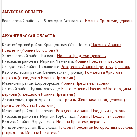
АМУРСКАЯ ОБЛАСТЬ
Белогорский район и г. Белогорск. Возжаевка.
Иоанна Предтечи, церковь
АРХАНГЕЛЬСКАЯ ОБЛАСТЬ
Красноборский район. Кривцовская (Усть-Топса).
Часовня Иоанна
Предтечи (Иоанна Богослова?)
Холмогорский район. Вавчуга.
Иоанна Предтечи, церковь
Плесецкий район и г. Мирный. Чаженьга.
Иоанна Предтечи, церковь
Лешуконский район. Палащелье.
Рождества Иоанна Предтечи, церковь
Каргопольский район. Семёновская (Троица).
Рождества Христова,
церковь (с приделом Иоанна Предтечи )
Мезенский район. Дорогорское.
Иоанна Предтечи, часовня
Ленский район. Туглим, урочище.
Благовещения Пресвятой Богородицы,
церковь (с приделом Иоанна Предтечи )
Архангельск, город. Архангельск.
Троицы Живоначальной, церковь (с
приделом Иоанна Предтечи )
Мезенский район. Погорелец.
Рождества Иоанна Предтечи, церковь
Плесецкий район и г. Мирный. Горбачиха.
Иоанна Предтечи, часовня
Вельский район. Заручевская.
Иоанна Предтечи, церковь
Няндомский район. Шалакуша.
Покрова Пресвятой Богородицы, церковь
(с приделом Иоанна Предтечи )