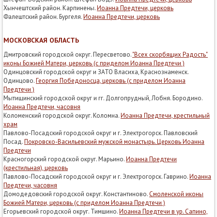
Хынчештский район. Карпинены.
Иоанна Предтечи, церковь
Фалештский район. Бургеля.
Иоанна Предтечи, церковь
МОСКОВСКАЯ ОБЛАСТЬ
Дмитровский городской округ. Пересветово.
"Всех скорбящих Радость"
иконы Божией Матери, церковь (с приделом Иоанна Предтечи )
Одинцовский городской округ и ЗАТО Власиха, Краснознаменск.
Одинцово.
Георгия Победоносца, церковь (с приделом Иоанна
Предтечи )
Мытищинский городской округ и гг. Долгопрудный, Лобня. Бородино.
Иоанна Предтечи, часовня
Коломенский городской округ. Коломна.
Иоанна Предтечи, крестильный
храм
Павлово-Посадский городской округ и г. Электрогорск. Павловский
Посад.
Покровско-Васильевский мужской монастырь. Церковь Иоанна
Предтечи
Красногорский городской округ. Марьино.
Иоанна Предтечи
(крестильная), церковь
Павлово-Посадский городской округ и г. Электрогорск. Гаврино.
Иоанна
Предтечи, часовня
Домодедовский городской округ. Константиново.
Смоленской иконы
Божией Матери, церковь (с приделом Иоанна Предтечи )
Егорьевский городской округ. Тимшино.
Иоанна Предтечи в ур. Сапино,