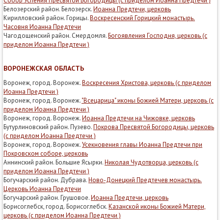
Собор Успения Пресвятой Богородицы (с приделом Иоанна Предтечи )
Белозерский район. Белозерск.
Иоанна Предтечи, церковь
Кирилловский район. Горицы.
Воскресенский Горицкий монастырь.
Часовня Иоанна Предтечи
Чагодощенский район. Смердомля.
Богоявления Господня, церковь (с
приделом Иоанна Предтечи )
ВОРОНЕЖСКАЯ ОБЛАСТЬ
Воронеж, город. Воронеж.
Воскресения Христова, церковь (с приделом
Иоанна Предтечи )
Воронеж, город. Воронеж.
"Всецарица" иконы Божией Матери, церковь (с
приделом Иоанна Предтечи )
Воронеж, город. Воронеж.
Иоанна Предтечи на Чижовке, церковь
Бутурлиновский район. Пузево.
Покрова Пресвятой Богородицы, церковь
(с приделом Иоанна Предтечи )
Воронеж, город. Воронеж.
Усекновения главы Иоанна Предтечи при
Покровском соборе, церковь
Аннинский район. Большие Ясырки.
Николая Чудотворца, церковь (с
приделом Иоанна Предтечи )
Богучарский район. Дубрава.
Ново-Донецкий Предтечев монастырь.
Церковь Иоанна Предтечи
Богучарский район. Грушовое.
Иоанна Предтечи, церковь
Борисоглебск, город. Борисоглебск.
Казанской иконы Божией Матери,
церковь (с приделом Иоанна Предтечи )