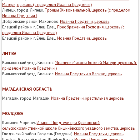
Матери, церковь (с приделом Иоанна Предтечи )
Липецк, город. Липецк.
Троицы Живоначальной, церковь (с приделом
Иоанна Предтечи )
Добровский район. Махоново.
Иоанна Предтечи, церковь
Елецкий район и г. Елец. Елец.
Преображения Господня, церковь (с
приделом Иоанна Предтечи )
Елецкий район и г. Елец. Елец.
Иоанна Предтечи, церковь
ЛИТВА
Вильнюсский уезд. Вильнюс.
"Знамение" иконы Божией Матери, церковь (с
приделом Иоанна Предтечи )
Вильнюсский уезд. Вильнюс.
Иоанна Предтечи в Верках, церковь
МАГАДАНСКАЯ ОБЛАСТЬ
Магадан, город. Магадан.
Иоанна Предтечи, крестильная церковь
МОЛДОВА
Кишинёв. Чореску.
Иоанна Предтечи при Криковской
сельскохозяйственной школе Кишинёвского уездного земства, церковь
Глодянский район. Глодень (Глодяны).
Иоанна Предтечи, церковь
Штефан-Водский район. Штефан Водэ.
Иоанна Предтечи, церковь