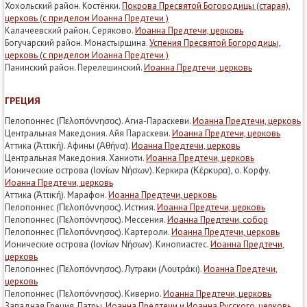
Хохольский район. Костёнки.
Покрова Пресвятой Богородицы (старая),
церковь (с приделом Иоанна Предтечи )
Калачеевский район. Серяково.
Иоанна Предтечи, церковь
Богучарский район. Монастырщина.
Успения Пресвятой Богородицы,
церковь (с приделом Иоанна Предтечи )
Панинский район. Перелешинский.
Иоанна Предтечи, церковь
ГРЕЦИЯ
Пелопоннес (Πελοπόννησος). Агиа-Параскеви.
Иоанна Предтечи, церковь
Центральная Македония. Айя Параскеви.
Иоанна Предтечи, церковь
Аттика (Ἀττική). Афины (Αθήνα).
Иоанна Предтечи, церковь
Центральная Македония. Ханиоти.
Иоанна Предтечи, церковь
Ионические острова (Ιονίων Νήσων). Керкира (Κέρκυρα), о. Корфу.
Иоанна Предтечи, церковь
Аттика (Ἀττική). Марафон.
Иоанна Предтечи, церковь
Пелопоннес (Πελοπόννησος). Истмия.
Иоанна Предтечи, церковь
Пелопоннес (Πελοπόννησος). Мессения.
Иоанна Предтечи, собор
Пелопоннес (Πελοπόννησος). Картероли.
Иоанна Предтечи, церковь
Ионические острова (Ιονίων Νήσων). Кинопиастес.
Иоанна Предтечи,
церковь
Пелопоннес (Πελοπόννησος). Лутраки (Λουτράκι).
Иоанна Предтечи,
церковь
Пелопоннес (Πελοπόννησος). Киверио.
Иоанна Предтечи, церковь
Западная Греция. Патры.
Иоанна Предтечи и Иоанна Русского, церковь