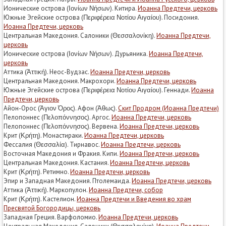
Ионические острова (Ιονίων Νήσων). Китира.
Иоанна Предтечи, церковь
Южные Эгейские острова (Περιφέρεια Νοτίου Αιγαίου). Посидония.
Иоанна Предтечи, церковь
Центральная Македония. Салоники (Θεσσαλονίκη).
Иоанна Предтечи,
церковь
Ионические острова (Ιονίων Νήσων). Дурьяника.
Иоанна Предтечи,
церковь
Аттика (Ἀττική). Неос-Вудзас.
Иоанна Предтечи, церковь
Центральная Македония. Макрохори.
Иоанна Предтечи, церковь
Южные Эгейские острова (Περιφέρεια Νοτίου Αιγαίου). Геннади.
Иоанна
Предтечи, церковь
Айон-Орос (Άγιον Όρος). Афон (Ἀθως).
Скит Продром (Иоанна Предтечи)
Пелопоннес (Πελοπόννησος). Аргос.
Иоанна Предтечи, церковь
Пелопоннес (Πελοπόννησος). Вервена.
Иоанна Предтечи, церковь
Крит (Κρήτη). Монастираки.
Иоанна Предтечи, церковь
Фессалия (Θεσσαλία). Тирнавос.
Иоанна Предтечи, церковь
Восточная Македония и Фракия. Кипи.
Иоанна Предтечи, церковь
Центральная Македония. Кастания.
Иоанна Предтечи, церковь
Крит (Κρήτη). Ретимно.
Иоанна Предтечи, церковь
Эпир и Западная Македония. Птолемаида.
Иоанна Предтечи, церковь
Аттика (Ἀττική). Маркопулон.
Иоанна Предтечи, собор
Крит (Κρήτη). Кастелион.
Иоанна Предтечи и Введения во храм
Пресвятой Богородицы, церковь
Западная Греция. Варфоломио.
Иоанна Предтечи, церковь