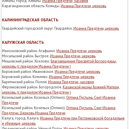
Алматы, город. Алматы.
Иоанна Предтечи, часовня
Карагандинская область. Коянды.
Иоанна Предтечи, церковь
КАЛИНИНГРАДСКАЯ ОБЛАСТЬ
Гвардейский городской округ. Гвардейск.
Иоанна Предтечи, церковь
КАЛУЖСКАЯ ОБЛАСТЬ
Износковский район. Агафьино.
Иоанна Предтечи, церковь
Мосальский район. Быстрое.
Иоанна Предтечи, церковь
Мещовский район. Хохлово.
Благовещения Пресвятой Богородицы,
церковь (с приделом Иоанна Предтечи )
Боровский район. Ивановское.
Иоанна Предтечи, церковь
Боровский район. Комлево.
Иоанна Предтечи, церковь
Барятинский район. Полом.
Иоанна Предтечи, часовня
Ферзиковский район. Богородское.
Казанской иконы Божией Матери,
церковь (с приделом Иоанна Предтечи )
Козельский район. Козельск (Оптино).
Оптина Пустынь. Скит Иоанна
Предтечи
Козельский район. Козельск (Оптино).
Оптина Пустынь. Скит Иоанна
Предтечи. Церковь Иоанна Предтечи
Калуга, город. Калуга.
Иоанна Предтечи при Пестриковской богадельне
и убежище, церковь
Людиновский район. Чёрный Поток.
Иоанна Предтечи, церковь