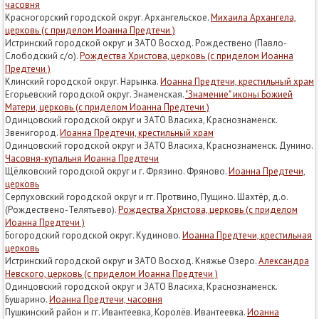
часовня
Красногорский городской округ. Архангельское.
Михаила Архангела,
церковь (с приделом Иоанна Предтечи )
Истринский городской округ и ЗАТО Восход. Рождествено (Павло-
Слободский с/о).
Рождества Христова, церковь (с приделом Иоанна
Предтечи )
Клинский городской округ. Нарынка.
Иоанна Предтечи, крестильный храм
Егорьевский городской округ. Знаменская.
"Знамение" иконы Божией
Матери, церковь (с приделом Иоанна Предтечи )
Одинцовский городской округ и ЗАТО Власиха, Краснознаменск.
Звенигород.
Иоанна Предтечи, крестильный храм
Одинцовский городской округ и ЗАТО Власиха, Краснознаменск. Дунино.
Часовня-купальня Иоанна Предтечи
Щёлковский городской округ и г. Фрязино. Фряново.
Иоанна Предтечи,
церковь
Серпуховский городской округ и гг. Протвино, Пущино. Шахтёр, д.о.
(Рождествено-Телятьево).
Рождества Христова, церковь (с приделом
Иоанна Предтечи )
Богородский городской округ. Кудиново.
Иоанна Предтечи, крестильная
церковь
Истринский городской округ и ЗАТО Восход. Княжье Озеро.
Александра
Невского, церковь (с приделом Иоанна Предтечи )
Одинцовский городской округ и ЗАТО Власиха, Краснознаменск.
Бушарино.
Иоанна Предтечи, часовня
Пушкинский район и гг. Ивантеевка, Королёв. Ивантеевка.
Иоанна