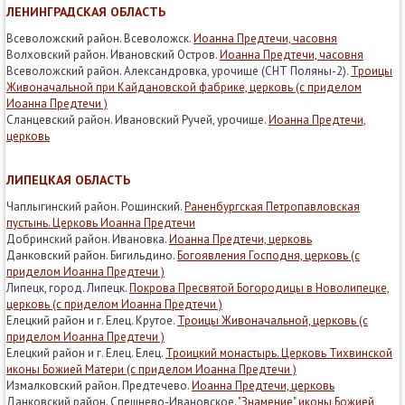
ЛЕНИНГРАДСКАЯ ОБЛАСТЬ
Всеволожский район. Всеволожск.
Иоанна Предтечи, часовня
Волховский район. Ивановский Остров.
Иоанна Предтечи, часовня
Всеволожский район. Александровка, урочище (СНТ Поляны-2).
Троицы
Живоначальной при Кайдановской фабрике, церковь (с приделом
Иоанна Предтечи )
Сланцевский район. Ивановский Ручей, урочище.
Иоанна Предтечи,
церковь
ЛИПЕЦКАЯ ОБЛАСТЬ
Чаплыгинский район. Рощинский.
Раненбургская Петропавловская
пустынь. Церковь Иоанна Предтечи
Добринский район. Ивановка.
Иоанна Предтечи, церковь
Данковский район. Бигильдино.
Богоявления Господня, церковь (с
приделом Иоанна Предтечи )
Липецк, город. Липецк.
Покрова Пресвятой Богородицы в Новолипецке,
церковь (с приделом Иоанна Предтечи )
Елецкий район и г. Елец. Крутое.
Троицы Живоначальной, церковь (с
приделом Иоанна Предтечи )
Елецкий район и г. Елец. Елец.
Троицкий монастырь. Церковь Тихвинской
иконы Божией Матери (с приделом Иоанна Предтечи )
Измалковский район. Предтечево.
Иоанна Предтечи, церковь
Данковский район. Спешнево-Ивановское.
"Знамение" иконы Божией