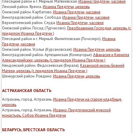
Плесецкий район и г. Мирный. Матвеевская.
Иоанна Предтечи, часовня
Ленский район. Яренск.
Иоанна Предтечи, церковь
Онежский район. Карбатово.
Иоанна Предтечи, часовня
Виноградовский район. Слобода.
Иоанна Предтечи, часовня
Верхнетоемский район. Слуда.
Иоанна Предтечи, часовня
Онежский район. Посад (Турчасово).
Преображения Господня, церковь (с
приделом Иоанна Предтечи )
Плесецкий район и г. Мирный. Филипповская (Почозеро).
Иоанна
Предтечи, часовня
Онежский район. Усолье (Курсановская).
Иоанна Предтечи, церковь
Виноградовский район. Артюшинская (Конецгорье).
Афанасия и Кирилла
Александрийских, церковь (с приделом Иоанна Предтечи )
Няндомский район. Федосеевская (Верала).
Казанской иконы Божией
Матери, церковь (с приделом Иоанна Предтечи )
Шенкурский район. Ровдино.
Иоанна Предтечи, церковь
АСТРАХАНСКАЯ ОБЛАСТЬ
Астрахань, город. Астрахань.
Иоанна Предтечи на старом кладбище,
церковь
Астрахань, город. Астрахань.
Иоанно-Предтеченский мужской
монастырь. Собор Иоанна Предтечи
БЕЛАРУСЬ, БРЕСТСКАЯ ОБЛАСТЬ