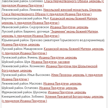
Заволжский район. Есиплево.
Спаса Нерукотворного Образа, церковь (с
приделом Иоанна Предтечи )
Лежневский район. Лежнево.
Никольский женский монастырь. Церковь
Спаса Нерукотворного Образа (с приделом Иоанна Предтечи )
Верхнеландеховский район. Мыт.
Казанской иконы Божией Матери,
церковь (с приделом Иоанна Предтечи )
Ивановский район. Сидоровское.
Иоанна Предтечи, церковь
Лухский район. Башкино, урочище.
"Знамение" иконы Божией Матери,
церковь (с приделом Иоанна Предтечи )
Юрьевецкий район. Орехово (акватория Горьковского водохранилища).
Иоанна Предтечи, церковь
Лухский район. Макаровское.
Казанской иконы Божией Матери, церковь
(с приделом Иоанна Предтечи )
Пучежский район. Ячмень.
Иоанна Предтечи, церковь
Шуйский район. Шуя.
Иоанна Предтечи, часовня
Лежневский район. Хозниково.
Иоанна Предтечи при Шорыгинской
богодельне, церковь
Пучежский район. Илья-Высоково.
Илии Пророка, церковь (с приделом
Иоанна Предтечи )
Лежневский район. Маслово.
Иоанна Предтечи, церковь
Шуйский район. Остапово.
Иоанна Предтечи, церковь
Фурмановский район. Шухомош.
Иоанна Предтечи, церковь
Кинешемский район. Зобнино.
Успения Пресвятой Богородицы, церковь
(с приделом Иоанна Предтечи )