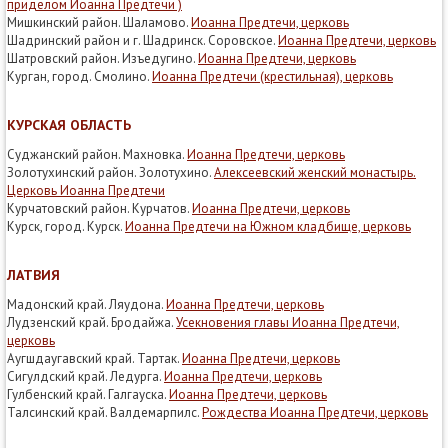
приделом Иоанна Предтечи )
Мишкинский район. Шаламово.
Иоанна Предтечи, церковь
Шадринский район и г. Шадринск. Соровское.
Иоанна Предтечи, церковь
Шатровский район. Изъедугино.
Иоанна Предтечи, церковь
Курган, город. Смолино.
Иоанна Предтечи (крестильная), церковь
КУРСКАЯ ОБЛАСТЬ
Суджанский район. Махновка.
Иоанна Предтечи, церковь
Золотухинский район. Золотухино.
Алексеевский женский монастырь.
Церковь Иоанна Предтечи
Курчатовский район. Курчатов.
Иоанна Предтечи, церковь
Курск, город. Курск.
Иоанна Предтечи на Южном кладбище, церковь
ЛАТВИЯ
Мадонский край. Ляудона.
Иоанна Предтечи, церковь
Лудзенский край. Бродайжа.
Усекновения главы Иоанна Предтечи,
церковь
Аугшдаугавский край. Тартак.
Иоанна Предтечи, церковь
Сигулдский край. Ледурга.
Иоанна Предтечи, церковь
Гулбенский край. Галгауска.
Иоанна Предтечи, церковь
Талсинский край. Валдемарпилс.
Рождества Иоанна Предтечи, церковь