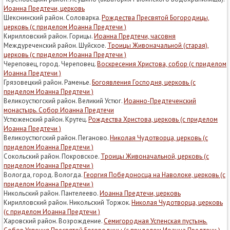
Иоанна Предтечи, церковь
Шекснинский район. Соловарка.
Рождества Пресвятой Богородицы,
церковь (с приделом Иоанна Предтечи )
Кирилловский район. Горицы.
Иоанна Предтечи, часовня
Междуреченский район. Шуйское.
Троицы Живоначальной (старая),
церковь (с приделом Иоанна Предтечи )
Череповец, город. Череповец.
Воскресения Христова, собор (с приделом
Иоанна Предтечи )
Грязовецкий район. Раменье.
Богоявления Господня, церковь (с
приделом Иоанна Предтечи )
Великоустюгский район. Великий Устюг.
Иоанно-Предтеченский
монастырь. Собор Иоанна Предтечи
Устюженский район. Крутец.
Рождества Христова, церковь (с приделом
Иоанна Предтечи )
Великоустюгский район. Пеганово.
Николая Чудотворца, церковь (с
приделом Иоанна Предтечи )
Сокольский район. Покровское.
Троицы Живоначальной, церковь (с
приделом Иоанна Предтечи )
Вологда, город. Вологда.
Георгия Победоносца на Наволоке, церковь (с
приделом Иоанна Предтечи )
Никольский район. Пантелеево.
Иоанна Предтечи, церковь
Кирилловский район. Никольский Торжок.
Николая Чудотворца, церковь
(с приделом Иоанна Предтечи )
Харовский район. Возрождение.
Семигородная Успенская пустынь.