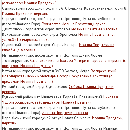
(с приделом Иоанна Предтечи )
Одинцовский городской округ и ЗАТО Власиха, Краснознаменск. Горки 8.
Иоанна Предтечи, церковь
Серпуховский городской округ и гг. Протвино, Пущино. Глубоково
(погост Иванова Гора).
Рождества Иоанна Предтечи, церковь
Дмитровский городской округ. Луговой.
Иоанна Предтечи, часовня
Волоколамский городской округ. Ярополец.
Иоанна Предтечи при
усадьбе Гончаровых, церковь
Ступинский городской округ. Старая Кашира.
Иоанна Предтечи на
кладбище, часовня
Мытищинский городской округ и гг. Долгопрудный, Лобня.
Долгопрудный.
Казанской иконы Божией Матери в Тарбееве, церковь (с
приделом Иоанна Предтечи )
Истринский городской округ и ЗАТО Восход. Истра.
Воскресенский
Новоиерусалимский монастырь. Собор Воскресения Христова (с
приделом Иоанна Предтечи )
Рузский городской округ. Сумароково.
Собора Иоанна Предтечи,
церковь
Пушкинский район и гг. Ивантеевка, Королёв. Правдинский.
Николая
Чудотворца, церковь (с приделом Иоанна Предтечи )
Серпуховский городской округ и гг. Протвино, Пущино. Глубоково
(погост Иванова Гора).
Иоанна Предтечи, часовня
Наро-Фоминский городской округ. Новая Ольховка.
Иоанна Предтечи,
церковь
Мытищинский городской округ и гг. Долгопрудный, Лобня. Мытищи.