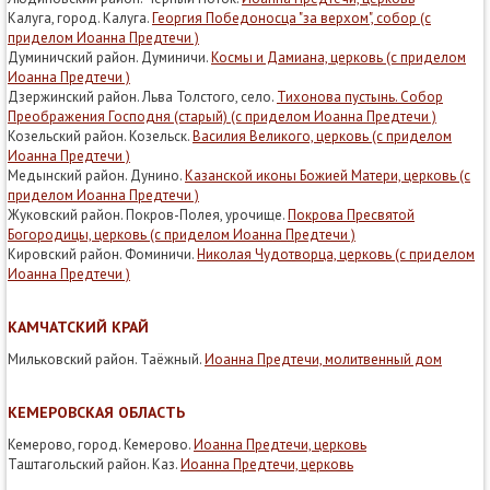
Калуга, город. Калуга.
Георгия Победоносца "за верхом", собор (с
приделом Иоанна Предтечи )
Думиничский район. Думиничи.
Космы и Дамиана, церковь (с приделом
Иоанна Предтечи )
Дзержинский район. Льва Толстого, село.
Тихонова пустынь. Собор
Преображения Господня (старый) (с приделом Иоанна Предтечи )
Козельский район. Козельск.
Василия Великого, церковь (с приделом
Иоанна Предтечи )
Медынский район. Дунино.
Казанской иконы Божией Матери, церковь (с
приделом Иоанна Предтечи )
Жуковский район. Покров-Полея, урочище.
Покрова Пресвятой
Богородицы, церковь (с приделом Иоанна Предтечи )
Кировский район. Фоминичи.
Николая Чудотворца, церковь (с приделом
Иоанна Предтечи )
КАМЧАТСКИЙ КРАЙ
Мильковский район. Таёжный.
Иоанна Предтечи, молитвенный дом
КЕМЕРОВСКАЯ ОБЛАСТЬ
Кемерово, город. Кемерово.
Иоанна Предтечи, церковь
Таштагольский район. Каз.
Иоанна Предтечи, церковь