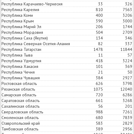
Республика Карачаево-Черкесия
33
30
326
Республика Карелия
810
1147
7563
Республика Коми
400
511
3206
Республика Крым
390
443
3000
Республика Марий Эл
206
234
1744
Республика Мордовия
504
537
2709
Республика Саха (Якутия)
134
140
346
Республика Северная Осетия-Алания
82
82
337
Республика Татарстан
1478
1413
11844
Республика Тыва
11
9
57
Республика Удмуртия
418
472
3224
Республика Хакасия
101
57
369
Республика Чечня
21
25
50
Республика Чувашия
384
424
2927
Ростовская область
626
559
3798
Рязанская область
1075
1490
12040
Самарская область
720
617
6286
Саратовская область
661
802
3268
Сахалинская область
56
57
201
Свердловская область
988
1295
7261
Смоленская область
680
1077
7839
Ставропольский край
583
355
2829
Тамбовская область
389
487
2956