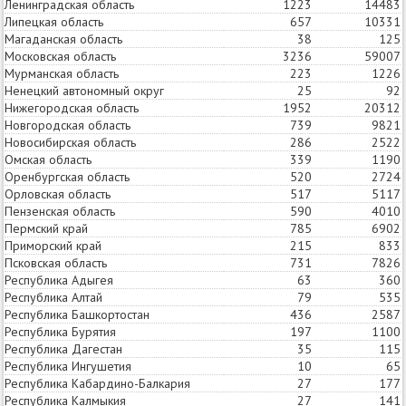
Ленинградская область
1223
1620
14483
Липецкая область
657
949
10331
Магаданская область
38
35
125
Московская область
3236
5300
59007
Мурманская область
223
277
1226
Ненецкий автономный округ
25
26
92
Нижегородская область
1952
2487
20312
Новгородская область
739
1007
9821
Новосибирская область
286
352
2522
Омская область
339
247
1190
Оренбургская область
520
376
2724
Орловская область
517
619
5117
Пензенская область
590
771
4010
Пермский край
785
884
6902
Приморский край
215
198
833
Псковская область
731
993
7826
Республика Адыгея
63
40
360
Республика Алтай
79
75
535
Республика Башкортостан
436
301
2587
Республика Бурятия
197
162
1100
Республика Дагестан
35
39
115
Республика Ингушетия
10
12
65
Республика Кабардино-Балкария
27
29
177
Республика Калмыкия
27
29
141