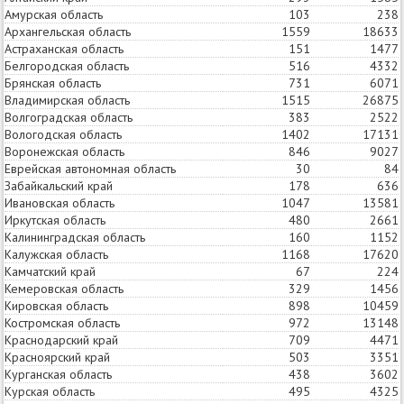
Амурская область
103
120
238
Архангельская область
1559
2382
18633
Астраханская область
151
194
1477
Белгородская область
516
622
4332
Брянская область
731
1022
6071
Владимирская область
1515
2487
26875
Волгоградская область
383
379
2522
Вологодская область
1402
2207
17131
Воронежская область
846
1000
9027
Еврейская автономная область
30
29
84
Забайкальский край
178
144
636
Ивановская область
1047
1539
13581
Иркутская область
480
524
2661
Калининградская область
160
129
1152
Калужская область
1168
1495
17620
Камчатский край
67
42
224
Кемеровская область
329
273
1456
Кировская область
898
1205
10459
Костромская область
972
1888
13148
Краснодарский край
709
639
4471
Красноярский край
503
523
3351
Курганская область
438
510
3602
Курская область
495
534
4325