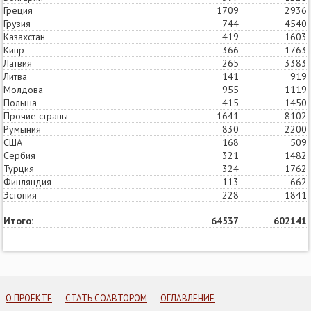
Греция
1709
393
2936
Грузия
744
383
4540
Казахстан
419
402
1603
Кипр
366
227
1763
Латвия
265
326
3383
Литва
141
183
919
Молдова
955
228
1119
Польша
415
279
1450
Прочие страны
1641
1001
8102
Румыния
830
391
2200
США
168
37
509
Сербия
321
358
1482
Турция
324
210
1762
Финляндия
113
111
662
Эстония
228
275
1841
Итого:
64537
77063
602141
О ПРОЕКТЕ
СТАТЬ СОАВТОРОМ
ОГЛАВЛЕНИЕ