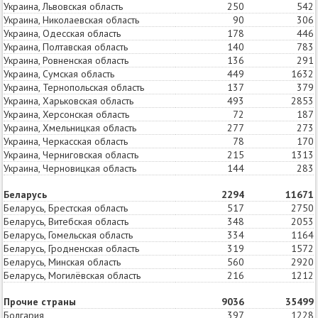
Украина, Львовская область
250
298
542
Украина, Николаевская область
90
57
306
Украина, Одесская область
178
142
446
Украина, Полтавская область
140
195
783
Украина, Ровненская область
136
125
291
Украина, Сумская область
449
529
1632
Украина, Тернопольская область
137
174
379
Украина, Харьковская область
493
684
2853
Украина, Херсонская область
72
62
187
Украина, Хмельницкая область
277
176
273
Украина, Черкасская область
78
58
170
Украина, Черниговская область
215
372
1313
Украина, Черновицкая область
144
149
283
Беларусь
2294
2378
11671
Беларусь, Брестская область
517
637
2750
Беларусь, Витебская область
348
355
2053
Беларусь, Гомельская область
334
282
1164
Беларусь, Гродненская область
319
341
1572
Беларусь, Минская область
560
559
2920
Беларусь, Могилёвская область
216
204
1212
Прочие страны
9036
4987
35499
Болгария
397
183
1228