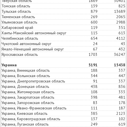
Тверская область
1869
2861
30401
Томская область
139
204
825
Тульская область
879
1298
13689
Тюменская область
269
434
2065
Ульяновская область
600
701
2988
Хабаровский край
119
126
351
Ханты-Мансийский автономный округ
115
114
613
Челябинская область
654
588
4112
Чукотский автономный округ
24
18
43
Ямало-Ненецкий автономный округ
67
71
432
Ярославская область
1703
3739
36247
Украина
5191
5450
15438
Украина, Винницкая область
188
162
337
Украина, Волынская область
344
387
447
Украина, Днепропетровская область
91
100
337
Украина, Донецкая область
438
318
836
Украина, Житомирская область
108
104
333
Украина, Закарпатская область
398
268
481
Украина, Запорожская область
83
72
178
Украина, Ивано-Франковская область
111
127
187
Украина, Киевская область
385
622
2123
Украина, Кировоградская область
137
75
102
Украина, Луганская область
249
194
619