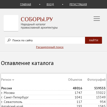
ГЛАВНАЯ
ВХОД
РЕГИСТРАЦИЯ
Расширенный поиск
Оглавление каталога
Регион
Объектов
Статей
Фотографий
Россия
48016
64248
539533
г. Москва
1747
3098
33022
г. Санкт-Петербург
1041
1515
13349
г. Севастополь
117
183
954
Алтайский край
293
320
1585