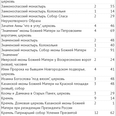
церковь
Заиконоспасский монастырь
2
35
Заиконоспасский монастырь. Колокольня
1
14
Заиконоспасский монастырь. Собор Спаса
2
29
Нерукотворного Образа
Зачатия Анны "что в углу", церковь
4
46
"Знамение" иконы Божией Матери за Петровскими
4
69
воротами, церковь
Знаменский монастырь
2
48
Знаменский монастырь. Колокольня
1
40
Знаменский монастырь. Собор иконы Божией Матери
2
91
"Знамение"
Иверской иконы Божией Матери у Воскресенских ворот
2
24
(новая), часовня
Илии Пророка на бывшем Новгородском подворье,
4
41
церковь
Иоанна Богослова "под вязом", церковь
3
48
Казанской иконы Божией Матери на Красной площади
3
48
(новый), собор
Космы и Дамиана в Старых Панех, церковь
3
29
Кремль
9
14
Кремль. Домовая церковь Казанской иконы Божией
2
1
Матери при резиденции Президента России
Кремль. Патриарший собор Успения Пресвятой
12
62