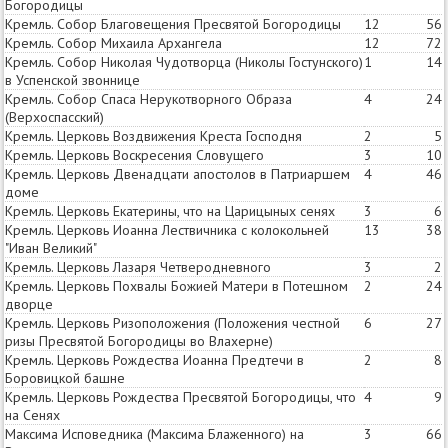
Богородицы
Кремль. Собор Благовещения Пресвятой Богородицы
12
56
Кремль. Собор Михаила Архангела
12
72
Кремль. Собор Николая Чудотворца (Николы Гостунского)
1
14
в Успенской звоннице
Кремль. Собор Спаса Нерукотворного Образа
4
24
(Верхоспасский)
Кремль. Церковь Воздвижения Креста Господня
2
5
Кремль. Церковь Воскресения Словущего
3
10
Кремль. Церковь Двенадцати апостолов в Патриаршем
4
46
доме
Кремль. Церковь Екатерины, что на Царицыных сенях
3
6
Кремль. Церковь Иоанна Лествичника с колокольней
13
38
"Иван Великий"
Кремль. Церковь Лазаря Четверодневного
3
2
Кремль. Церковь Похвалы Божией Матери в Потешном
2
24
дворце
Кремль. Церковь Ризоположения (Положения честной
6
27
ризы Пресвятой Богородицы во Влахерне)
Кремль. Церковь Рождества Иоанна Предтечи в
2
8
Боровицкой башне
Кремль. Церковь Рождества Пресвятой Богородицы, что
4
9
на Сенях
Максима Исповедника (Максима Блаженного) на
3
66