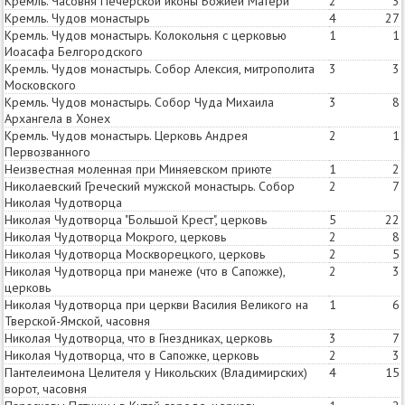
Кремль. Часовня Печерской иконы Божией Матери
2
3
Кремль. Чудов монастырь
4
27
Кремль. Чудов монастырь. Колокольня с церковью
1
1
Иоасафа Белгородского
Кремль. Чудов монастырь. Собор Алексия, митрополита
3
3
Московского
Кремль. Чудов монастырь. Собор Чуда Михаила
3
8
Архангела в Хонех
Кремль. Чудов монастырь. Церковь Андрея
2
1
Первозванного
Неизвестная моленная при Миняевском приюте
1
2
Николаевский Греческий мужской монастырь. Собор
2
7
Николая Чудотворца
Николая Чудотворца "Большой Крест", церковь
5
22
Николая Чудотворца Мокрого, церковь
2
8
Николая Чудотворца Москворецкого, церковь
2
5
Николая Чудотворца при манеже (что в Сапожке),
2
3
церковь
Николая Чудотворца при церкви Василия Великого на
1
6
Тверской-Ямской, часовня
Николая Чудотворца, что в Гнездниках, церковь
3
7
Николая Чудотворца, что в Сапожке, церковь
2
3
Пантелеимона Целителя у Никольских (Владимирских)
4
15
ворот, часовня