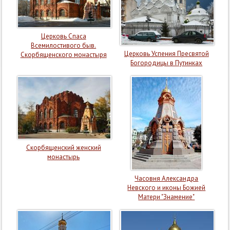
Церковь Спаса
Всемилостивого быв.
Церковь Успения Пресвятой
Скорбященского монастыря
Богородицы в Путинках
Скорбященский женский
монастырь
Часовня Александра
Невского и иконы Божией
Матери "Знамение"