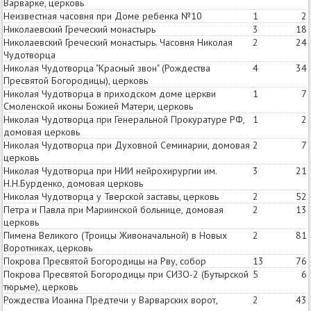
Варварке, церковь
Неизвестная часовня при Доме ребенка №10
1
2
Николаевский Греческий монастырь
3
18
Николаевский Греческий монастырь. Часовня Николая
2
24
Чудотворца
Николая Чудотворца "Красный звон" (Рождества
4
34
Пресвятой Богородицы), церковь
Николая Чудотворца в приходском доме церкви
1
7
Смоленской иконы Божией Матери, церковь
Николая Чудотворца при Генеральной Прокуратуре РФ,
1
2
домовая церковь
Николая Чудотворца при Духовной Семинарии, домовая
2
7
церковь
Николая Чудотворца при НИИ нейрохирургии им.
3
21
Н.Н.Бурденко, домовая церковь
Николая Чудотворца у Тверской заставы, церковь
2
52
Петра и Павла при Мариинской больнице, домовая
2
13
церковь
Пимена Великого (Троицы Живоначальной) в Новых
2
81
Воротниках, церковь
Покрова Пресвятой Богородицы на Рву, собор
13
76
Покрова Пресвятой Богородицы при СИЗО-2 (Бутырской
5
6
тюрьме), церковь
Рождества Иоанна Предтечи у Варварских ворот,
2
43