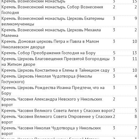
Кремль. Вознесенский монастырь
3
15
Кремль. Вознесенский монастырь. Собор Вознесения
2
2
Господня
Кремль. Вознесенский монастырь. Церковь Екатерины
3
9
великомученицы
Кремль. Вознесенский монастырь. Церковь Михаила
3
2
Малеина
Кремль. Домовая церковь Петра и Павла в Малом
3
10
Николаевском дворце
Кремль. Собор Преображения Господня на Бору
5
13
Кремль. Церковь Благовещения Пресвятой Богородицы
3
11
на Житном дворе
Кремль. Церковь Константина и Елены в Тайницком саду
3
10
Кремль. Церковь Николая Чудотворца (Николы
3
4
Гостунского)
Кремль. Церковь Рождества Иоанна Предтечи, что на
3
3
Бору
Кремль. Часовня Александра Невского у Никольских
2
1
ворот
Кремль. Часовня Великого Совета Ангел у Спасских ворот
2
5
Кремль. Часовня Великого Совета Откровение у Спасских
2
8
ворот
Кремль. Часовня Николая Чудотворца у Никольских
3
7
ворот