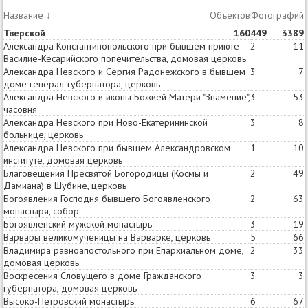
Название
↓
Объектов
Статей
Фотографий
Тверской
160
449
3389
Александра Константинопольского при бывшем приюте
2
11
Василие-Кесарийского попечительства, домовая церковь
Александра Невского и Сергия Радонежского в бывшем
3
7
доме генерал-губернатора, церковь
Александра Невского и иконы Божией Матери "Знамение",
3
53
часовня
Александра Невского при Ново-Екатерининской
3
8
больнице, церковь
Александра Невского при бывшем Александровском
1
10
институте, домовая церковь
Благовещения Пресвятой Богородицы (Космы и
2
49
Дамиана) в Шубине, церковь
Богоявления Господня бывшего Богоявленского
2
63
монастыря, собор
Богоявленский мужской монастырь
3
19
Варвары великомученицы на Варварке, церковь
5
66
Владимира равноапостольного при Епархиальном доме,
2
33
домовая церковь
Воскресения Словущего в доме Гражданского
3
3
губернатора, домовая церковь
Высоко-Петровский монастырь
6
67