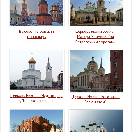
Высоко-Петровский
Церковь иконы Божией
монастырь
Матери "Знамение" за
Петровскими воротами
Церковь Николая Чудотворца
Церковь Иоанна Богослова
у Тверской заставы
"под вязом"