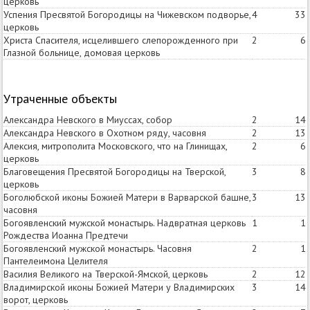
церковь
Успения Пресвятой Богородицы на Чижевском подворье,
4
33
церковь
Христа Спасителя, исцелившего слепорожденного при
2
6
Глазной больнице, домовая церковь
Утраченные объекты
Александра Невского в Миуссах, собор
2
14
Александра Невского в Охотном ряду, часовня
2
13
Алексия, митрополита Московского, что на Глинищах,
2
6
церковь
Благовещения Пресвятой Богородицы на Тверской,
3
8
церковь
Боголюбской иконы Божией Матери в Варварской башне,
3
13
часовня
Богоявленский мужской монастырь. Надвратная церковь
1
1
Рождества Иоанна Предтечи
Богоявленский мужской монастырь. Часовня
2
1
Пантелеимона Целителя
Василия Великого на Тверской-Ямской, церковь
2
12
Владимирской иконы Божией Матери у Владимирских
3
14
ворот, церковь