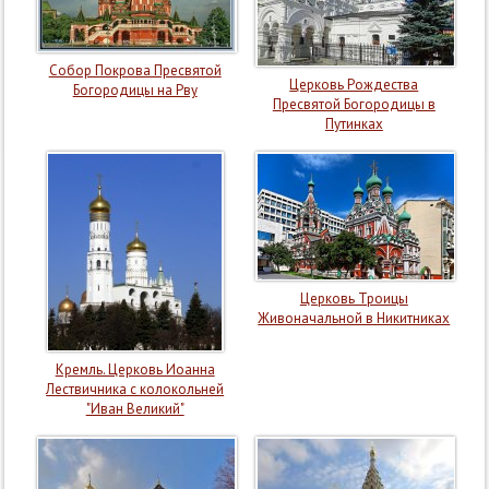
Собор Покрова Пресвятой
Церковь Рождества
Богородицы на Рву
Пресвятой Богородицы в
Путинках
Церковь Троицы
Живоначальной в Никитниках
Кремль. Церковь Иоанна
Лествичника с колокольней
"Иван Великий"