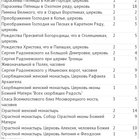
Параскевы Пятницы в Китай-городе, церковь
1
2
Параскевы Пятницы в Охотном ряду, церковь
3
18
Пимена Великого, что в Старых Воротниках, церковь
2
2
Преображения Господня в Копье, церковь
1
1
Преображения Господня на Песках в Каретном Ряду,
2
3
церковь
Рождества Пресвятой Богородицы, что в Столешниках,
2
5
церковь
Рождества Христова, что в Палашах, церковь
2
3
Сергия Радонежского на Большой Дмитровке, церковь
2
4
Сергия Радонежского при церкви Троицы
1
3
Живоначальной в Полях, часовня
Сергия Радонежского у Ильинских ворот, часовня
2
9
Скорбященский женский монастырь. Церковь Рафаила
1
3
Архангела
Скорбященский женский монастырь. Церковь иконы
1
3
Божией Матери "Всех скорбящих Радость"
Спаса Всемилостивого близ Москворецкого моста,
3
5
часовня
Страстной женский монастырь
2
14
Страстной монастырь. Собор Страстной иконы Божией
2
9
Матери
Страстной монастырь. Церковь Алексия, человека Божия
2
10
Страстной монастырь. Церковь Антония и Феодосия
1
3