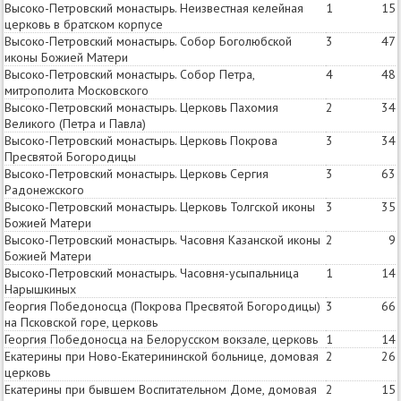
Высоко-Петровский монастырь. Неизвестная келейная
1
15
церковь в братском корпусе
Высоко-Петровский монастырь. Собор Боголюбской
3
47
иконы Божией Матери
Высоко-Петровский монастырь. Собор Петра,
4
48
митрополита Московского
Высоко-Петровский монастырь. Церковь Пахомия
2
34
Великого (Петра и Павла)
Высоко-Петровский монастырь. Церковь Покрова
3
34
Пресвятой Богородицы
Высоко-Петровский монастырь. Церковь Сергия
3
63
Радонежского
Высоко-Петровский монастырь. Церковь Толгской иконы
3
35
Божией Матери
Высоко-Петровский монастырь. Часовня Казанской иконы
2
9
Божией Матери
Высоко-Петровский монастырь. Часовня-усыпальница
1
14
Нарышкиных
Георгия Победоносца (Покрова Пресвятой Богородицы)
3
66
на Псковской горе, церковь
Георгия Победоносца на Белорусском вокзале, церковь
1
14
Екатерины при Ново-Екатерининской больнице, домовая
2
26
церковь
Екатерины при бывшем Воспитательном Доме, домовая
2
15