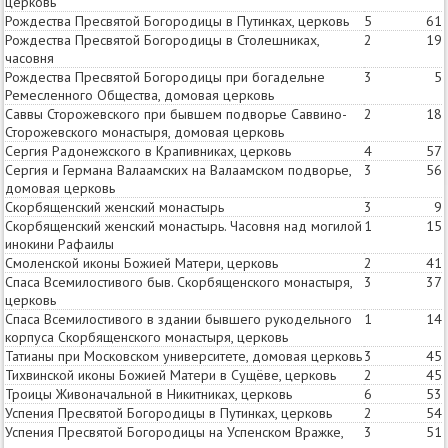
церковь
Рождества Пресвятой Богородицы в Путинках, церковь
5
61
Рождества Пресвятой Богородицы в Столешниках,
2
19
часовня
Рождества Пресвятой Богородицы при богадельне
3
5
Ремесленного Общества, домовая церковь
Саввы Сторожевского при бывшем подворье Саввино-
2
18
Сторожевского монастыря, домовая церковь
Сергия Радонежского в Крапивниках, церковь
4
57
Сергия и Германа Валаамских на Валаамском подворье,
3
56
домовая церковь
Скорбященский женский монастырь
3
9
Скорбященский женский монастырь. Часовня над могилой
1
15
инокини Рафаилы
Смоленской иконы Божией Матери, церковь
2
41
Спаса Всемилостивого быв. Скорбященского монастыря,
3
37
церковь
Спаса Всемилостивого в здании бывшего рукодельного
1
14
корпуса Скорбященского монастыря, церковь
Татианы при Московском университете, домовая церковь
3
45
Тихвинской иконы Божией Матери в Сущёве, церковь
2
45
Троицы Живоначальной в Никитниках, церковь
6
53
Успения Пресвятой Богородицы в Путинках, церковь
2
54
Успения Пресвятой Богородицы на Успенском Вражке,
3
51