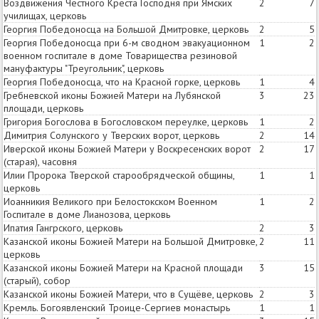
Воздвижения Честного Креста Господня при Ямских
2
7
училищах, церковь
Георгия Победоносца на Большой Дмитровке, церковь
2
5
Георгия Победоносца при 6-м сводном эвакуационном
1
2
военном госпитале в доме Товарищества резиновой
мануфактуры "Треугольник", церковь
Георгия Победоносца, что на Красной горке, церковь
1
4
Гребневской иконы Божией Матери на Лубянской
3
23
площади, церковь
Григория Богослова в Богословском переулке, церковь
1
2
Димитрия Солунского у Тверских ворот, церковь
2
14
Иверской иконы Божией Матери у Воскресенских ворот
2
17
(старая), часовня
Илии Пророка Тверской старообрядческой общины,
1
1
церковь
Иоанникия Великого при Белостокском Военном
1
2
Госпитале в доме Лианозова, церковь
Ипатия Гангрского, церковь
2
3
Казанской иконы Божией Матери на Большой Дмитровке,
2
11
церковь
Казанской иконы Божией Матери на Красной площади
3
15
(старый), собор
Казанской иконы Божией Матери, что в Сущёве, церковь
2
3
Кремль. Богоявленский Троице-Сергиев монастырь
1
1