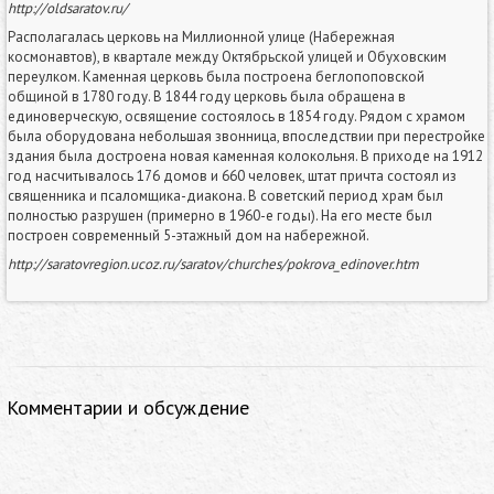
http://oldsaratov.ru/
Располагалась церковь на Миллионной улице (Набережная
космонавтов), в квартале между Октябрьской улицей и Обуховским
переулком. Каменная церковь была построена беглопоповской
общиной в 1780 году. В 1844 году церковь была обращена в
единоверческую, освящение состоялось в 1854 году. Рядом с храмом
была оборудована небольшая звонница, впоследствии при перестройке
здания была достроена новая каменная колокольня. В приходе на 1912
год насчитывалось 176 домов и 660 человек, штат причта состоял из
священника и псаломщика-диакона. В советский период храм был
полностью разрушен (примерно в 1960-е годы). На его месте был
построен современный 5-этажный дом на набережной.
http://saratovregion.ucoz.ru/saratov/churches/pokrova_edinover.htm
Комментарии и обсуждение