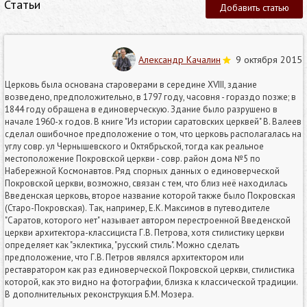
Статьи
Добавить статью
Александр Качалин
9 октября 2015
Церковь была основана староверами в середине XVIII, здание
возведено, предположительно, в 1797 году, часовня - гораздо позже; в
1844 году обращена в единоверческую. Здание было разрушено в
начале 1960-х годов. В книге "Из истории саратовских церквей" В. Валеев
сделал ошибочное предположение о том, что церковь располагалась на
углу совр. ул Чернышевского и Октябрьской, тогда как реальное
местоположение Покровской церкви - совр. район дома №5 по
Набережной Космонавтов. Ряд спорных данных о единоверческой
Покровской церкви, возможно, связан с тем, что близ неё находилась
Введенская церковь, второе название которой также было Покровская
(Старо-Покровская). Так, например, Е.К. Максимов в путеводителе
"Саратов, которого нет" называет автором перестроенной Введенской
церкви архитектора-классициста Г.В. Петрова, хотя стилистику церкви
определяет как "эклектика, "русский стиль". Можно сделать
предположение, что Г.В. Петров являлся архитектором или
реставратором как раз единоверческой Покровской церкви, стилистика
которой, как это видно на фотографии, близка к классической традиции.
В дополнительных реконструкция Б.М. Мозера.