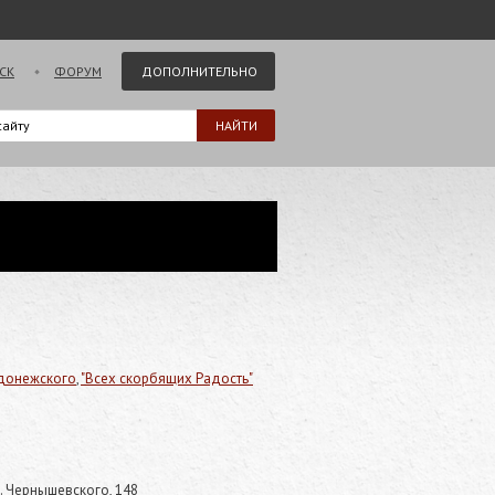
СК
ФОРУМ
ДОПОЛНИТЕЛЬНО
адонежского
,
"Всех скорбящих Радость"
л. Чернышевского, 148