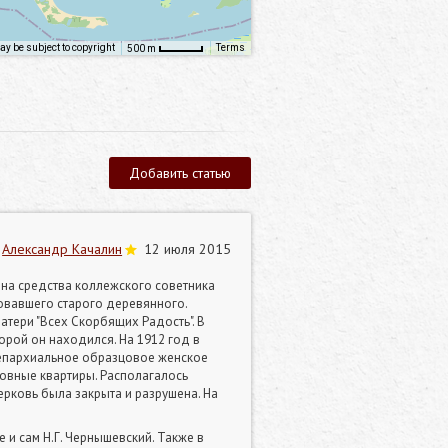
y be subject to copyright
Terms
500 m
Добавить статью
Александр Качалин
12 июля 2015
 на средства коллежского советника
вовавшего старого деревянного.
тери "Всех Скорбящих Радость". В
орой он находился. На 1912 год в
 епархиальное образцовое женское
ковные квартиры. Располагалось
ерковь была закрыта и разрушена. На
 и сам Н.Г. Чернышевский. Также в