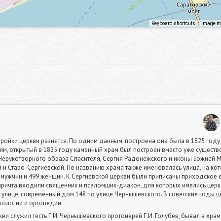
Keyboard shortcuts
Image ma
ройки церкви разнятся. По одним данным, построена она была в 1825 году
ям, открытый в 1825 году каменный храм был построен вместо уже сущест
Нерукотворного образа Спасителя, Сергия Радонежского и иконы Божией Ма
и Старо-Сергиевской. По названию храма также именовалась улица, на кот
 мужчин и 499 женщин. К Сергиевской церкви были приписаны приходское
 причта входили священник и псаломщик-диакон, для которых имелись цер
улице, современный дом 148 по улице Чернышевского. В советские годы ц
атологии и ортопедии.
и служил тесть Г.И. Чернышевского протоиерей Г.И. Голубев, бывал в храме