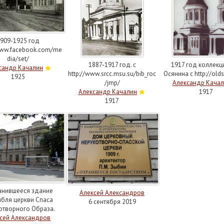
909-1925 год
/www.facebook.com/me
dia/set/
1887-1917 год. с
1917 год коллекции
сандр Качалин
http://www.srcc.msu.su/bib_roc
Осянина с http://olds
1925
/jmp/
Александр Кача
Александр Качалин
1917
1917
анившееся здание
Алексей Александров
бля церкви Спаса
6 сентября 2019
отворного Образа.
сей Александров