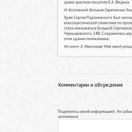
храме крестили писателя К.А. Федина.
И. Козловский. Большая Саратовская Эн
Храм Сергия Радонежского был заложен
классицистической стилистике по проек
стала именоваться Большой Сергиевской
Чернышевского, 148). Сохранилась цер
этом здании поликлиника.
Из книги
Е. Максимова
"Имя твоей улиц
Комментарии и обсуждение
Поделитесь своей информацией. Не забыв
анонимным.