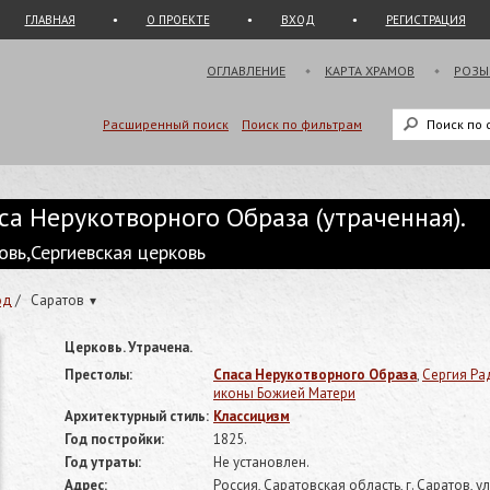
ГЛАВНАЯ
О ПРОЕКТЕ
ВХОД
РЕГИСТРАЦИЯ
ОГЛАВЛЕНИЕ
КАРТА ХРАМОВ
РОЗЫ
Расширенный поиск
Поиск по фильтрам
са Нерукотворного Образа (утраченная).
вь,Сергиевская церковь
од
/
Саратов
▾
Церковь. Утрачена.
Престолы:
Спаса Нерукотворного Образа
,
Сергия Р
иконы Божией Матери
Архитектурный стиль:
Классицизм
Год постройки:
1825.
Год утраты:
Не установлен.
Адрес:
Россия, Саратовская область, г. Саратов, у