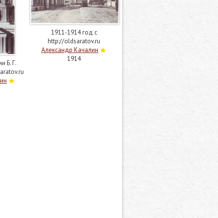
1911-1914 год с
http://oldsaratov.ru
Александр Качалин
1914
 Б. Г.
aratov.ru
лин