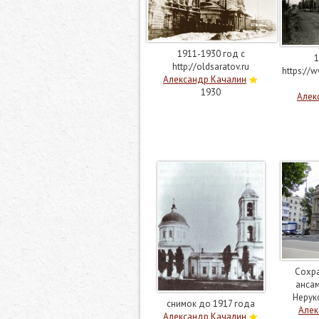
1911-1930 год с
1
http://oldsaratov.ru
https:/
Александр Качалин
1930
Алек
Сохр
ансам
Нерук
снимок до 1917 года
Алек
Александр Качалин