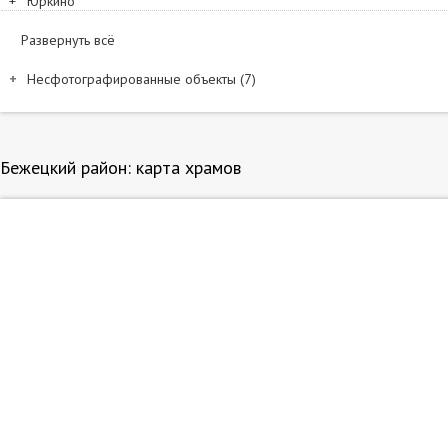
+
Юркино
Развернуть всё
Несфотографированные объекты (7)
Название и расположение
Глинеево, урочище. Казанской иконы Божией Матери, церковь
Зиновьево. "Всех скорбящих Радость" иконы Божией Матери, церко
Бежецкий район: карта храмов
Ильинское, урочище. Богоявления Господня, церковь
Поречье. "Всех скорбящих Радость" иконы Божией Матери, часовня
Сергиева пустынь, урочище. Сергия Радонежского, церковь
Узмень. Николая Чудотворца, церковь
Ушаково, урочище. "Всех скорбящих Радость" иконы Божией Матери
Несфотографированные объекты на карте