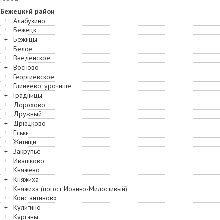
Бежецкий район
+
Алабузино
+
Бежецк
+
Бежицы
+
Белое
+
Введенское
+
Восново
+
Георгиевское
+
Глинеево, урочище
+
Градницы
+
Дорохово
+
Дружный
+
Дрюцково
+
Еськи
+
Житищи
+
Закрупье
+
Ивашково
+
Княжево
+
Княжиха
+
Княжиха (погост Иоанно-Милостивый)
+
Константиново
+
Кулигино
+
Курганы