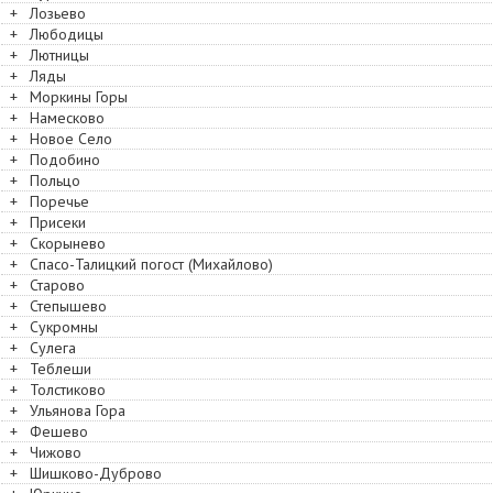
+
Лозьево
+
Любодицы
+
Лютницы
+
Ляды
+
Моркины Горы
+
Намесково
+
Новое Село
+
Подобино
+
Польцо
+
Поречье
+
Присеки
+
Скорынево
+
Спасо-Талицкий погост (Михайлово)
+
Старово
+
Степышево
+
Сукромны
+
Сулега
+
Теблеши
+
Толстиково
+
Ульянова Гора
+
Фешево
+
Чижово
+
Шишково-Дуброво