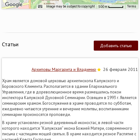
Image may be subject to copyright
Terms
500 m
Статьи
Добавить статью
Архиповы Маргарита и Владимир
26 февраля 2011
Храм является домовой церковью архиепископа Калужского и
Боровского Климента. Располагается в здании Епархиального
Управления, где в дореволюционное время размещались покои
инспектора Калужской Духовной Семинарии. Освящен в 1993 г. Является
семинарским храмом. Богослужения в храме проводятся по субботам,
ежедневно читаются утренние и вечерние молитвы, воспитанниками
семинарии произносятся проповеди.
В храме установлен резной деревянный иконостас, в левой части
которого находится “Калужская” икона Божией Матери, современного
письма с частицами мощей святых. В храме находится резное Распятие с
частицей Креста Господня.