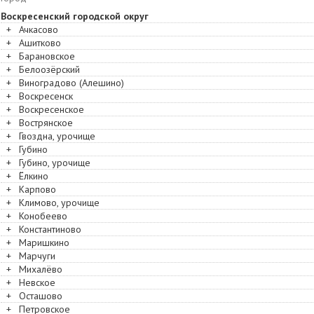
Воскресенский городской округ
+
Ачкасово
+
Ашитково
+
Барановское
+
Белоозёрский
+
Виноградово (Алешино)
+
Воскресенск
+
Воскресенское
+
Вострянское
+
Гвоздна, урочище
+
Губино
+
Губино, урочище
+
Ёлкино
+
Карпово
+
Климово, урочище
+
Конобеево
+
Константиново
+
Маришкино
+
Марчуги
+
Михалёво
+
Невское
+
Осташово
+
Петровское