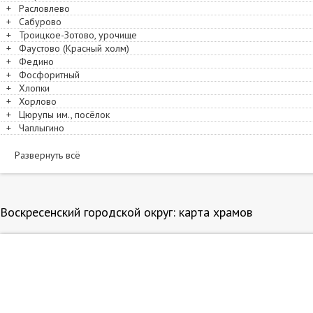
+
Расловлево
+
Сабурово
+
Троицкое-Зотово, урочище
+
Фаустово (Красный холм)
+
Федино
+
Фосфоритный
+
Хлопки
+
Хорлово
+
Цюрупы им., посёлок
+
Чаплыгино
Развернуть всё
Воскресенский городской округ: карта храмов