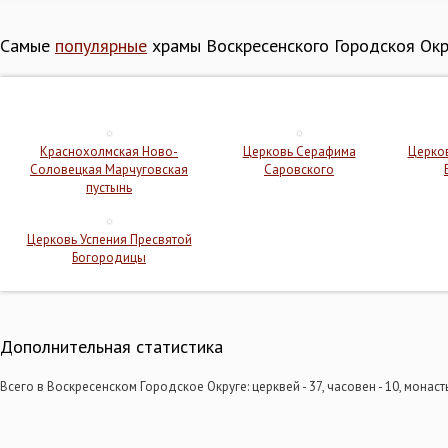
Самые
популярные
храмы Воскресенского Городскоя Окр
Краснохолмская Ново-
Церковь Серафима
Церко
Соловецкая Марчуговская
Саровского
пустынь
Церковь Успения Пресвятой
Богородицы
Дополнительная статистика
Всего в Воскресенском Городское Округе: церквей - 37, часовен - 10, монасты