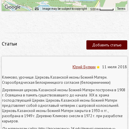
Image may be subject to copyright
Terms
500 m
Статьи
Добавить статью
Юрий Булкин
11 июля 2018
Климово, урочище. Церковь Казанской иконы Божией Матери.
Старообрядческая Белокриницкого согласия (белокриничники)
Деревянная церковь Казанской иконы Божией Матери построена в 1908
г. Освящена в память существовавшего до начала XIX в. храма
господствующей Церкви. Церковь Казанской иконы Божией Матери
представляет собой одноглавый четверик с шатровой колокольней.
Церковь Казанской иконы Божией Матери закрыта в 1930-х гг.,
разобрана в 1949 г. Деревню Климово снесли в 1972 г.
при разработке
карьеров.
По материалам сайта: http://воскресенск-24.рф/derevni-snesennye-v-