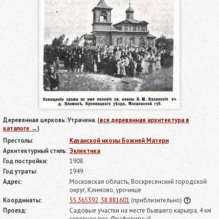
Деревянная церковь. Утрачена. (
вся деревянная архитектура в
каталоге →
)
Престолы:
Казанской иконы Божией Матери
Архитектурный стиль:
Эклектика
Год постройки:
1908.
Год утраты:
1949
Адрес:
Московская область, Воскресенский городской
округ, Климово, урочище
Координаты:
55.365392, 38.881601
(приблизительно)
Проезд:
Садовые участки на месте бывшего карьера, 4 км
севернее пос. Фосфоритный.