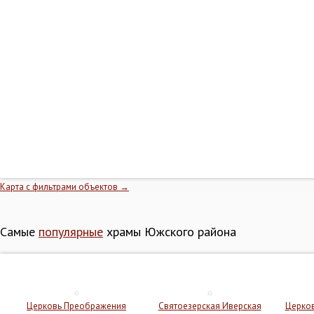
Карта с фильтрами объектов →
Самые
популярные
храмы Южского района
Церковь Преображения
Святоезерская Иверская
Церков