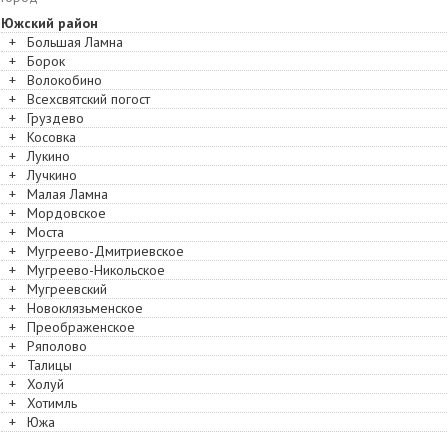
Южский район
+
Большая Ламна
+
Борок
+
Волокобино
+
Всехсвятский погост
+
Груздево
+
Косовка
+
Лукино
+
Лучкино
+
Малая Ламна
+
Мордовское
+
Моста
+
Мугреево-Дмитриевское
+
Мугреево-Никольское
+
Мугреевский
+
Новоклязьменское
+
Преображенское
+
Ряполово
+
Талицы
+
Холуй
+
Хотимль
+
Южа