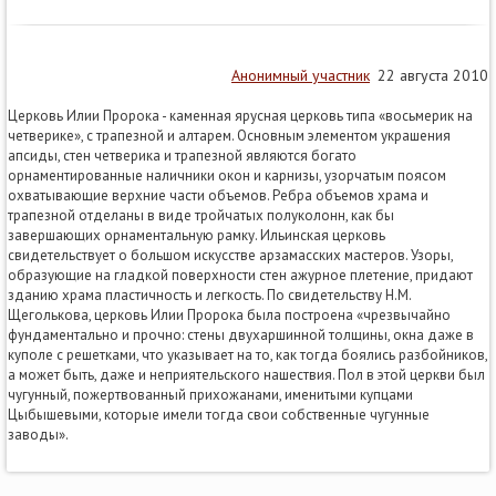
Анонимный участник
22 августа 2010
Церковь Илии Пророка - каменная ярусная церковь типа «восьмерик на
четверике», с трапезной и алтарем. Основным элементом украшения
апсиды, стен четверика и трапезной являются богато
орнаментированные наличники окон и карнизы, узорчатым поясом
охватывающие верхние части объемов. Ребра объемов храма и
трапезной отделаны в виде тройчатых полуколонн, как бы
завершающих орнаментальную рамку. Ильинская церковь
свидетельствует о большом искусстве арзамасских мастеров. Узоры,
образующие на гладкой поверхности стен ажурное плетение, придают
зданию храма пластичность и легкость. По свидетельству Н.М.
Щеголькова, церковь Илии Пророка была построена «чрезвычайно
фундаментально и прочно: стены двухаршинной толщины, окна даже в
куполе с решетками, что указывает на то, как тогда боялись разбойников,
а может быть, даже и неприятельского нашествия. Пол в этой церкви был
чугунный, пожертвованный прихожанами, именитыми купцами
Цыбышевыми, которые имели тогда свои собственные чугунные
заводы».