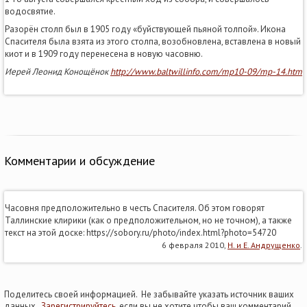
водосвятие.
Разорён столп был в 1905 году «буйствующей пьяной толпой». Икона
Спасителя была взята из этого столпа, возобновлена, вставлена в новый
киот и в 1909 году перенесена в новую часовню.
Иерей Леонид Конощёнок
http://www.baltwillinfo.com/mp10-09/mp-14.htm
Комментарии и обсуждение
Часовня предположительно в честь Спасителя. Об этом говорят
Таллинские клирики (как о предположительном, но не точном), а также
текст на этой доске: https://sobory.ru/photo/index.html?photo=54720
6 февраля 2010,
Н. и Е. Андрущенко
.
Поделитесь своей информацией. Не забывайте указать источник ваших
данных.
Зарегистрируйтесь
, если вы не хотите чтобы ваш комментарий