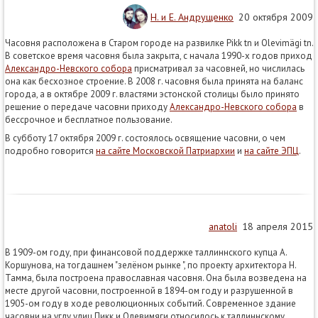
Н. и Е. Андрущенко
20 октября 2009
Часовня расположена в Старом городе на развилке Pikk tn и Olevimägi tn.
В советское время часовня была закрыта, с начала 1990-х годов приход
Александро-Невского собора
присматривал за часовней, но числилась
она как бесхозное строение. В 2008 г. часовня была принята на баланс
города, а в октябре 2009 г. властями эстонской столицы было принято
решение о передаче часовни приходу
Александро-Невского собора
в
бессрочное и бесплатное пользование.
В субботу 17 октября 2009 г. состоялось освящение часовни, о чем
подробно говорится
на сайте Московской Патриархии
и
на сайте ЭПЦ
.
anatoli
18 апреля 2015
В 1909-ом году, при финансовой поддержке таллиннского купца А.
Коршунова, на тогдашнем "зелёном рынке ", по проекту архитектора Н.
Тамма, была построена православная часовня. Она была возведена на
месте другой часовни, построенной в 1894-ом году и разрушенной в
1905-ом году в ходе революционных событий. Современное здание
часовни на углу улиц Пикк и Олевимяги относилось к таллиннскому