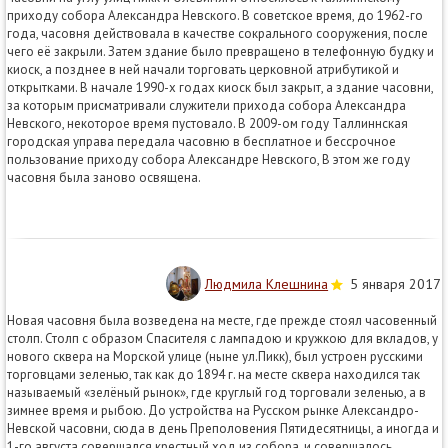
приходу собора Александра Невского. В советское время, до 1962-го
года, часовня действовала в качестве сокрального сооружения, после
чего её закрыли. Затем здание было превращено в телефонную будку и
киоск, а позднее в ней начали торговать церковной атрибутикой и
открытками. В начале 1990-х годах киоск был закрыт, а здание часовни,
за которым присматривали служители прихода собора Александра
Невского, некоторое время пустовало. В 2009-ом году Таллиннская
городская управа передала часовню в бесплатное и бессрочное
пользование приходу собора Александре Невского, В этом же году
часовня была заново освящена.
Людмила Клешнина
5 января 2017
Новая часовня была возведена на месте, где прежде стоял часовенный
столп. Столп с образом Спасителя с лампадою и кружкою для вкладов, у
нового сквера на Морской улице (ныне ул.Пикк), был устроен русскими
торговцами зеленью, так как до 1894 г. на месте сквера находился так
называемый «зелёный рынок», где круглый год торговали зеленью, а в
зимнее время и рыбою. До устройства на Русском рынке Александро-
Невской часовни, сюда в день Преполовения Пятидесятницы, а иногда и
1-го августа совершался крестный ход из собора, и совершалось