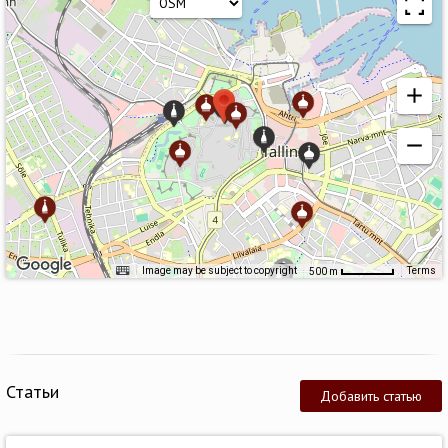
Image may be subject to copyright
Terms
500 m
Статьи
Добавить статью