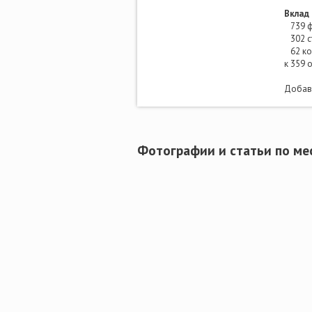
Вклад 
739 ф
302 с
62 ко
к 359 
Добави
Фотографии и статьи по ме