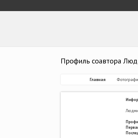
Профиль соавтора Лю
Главная
Фотографи
Инфор
Людмил
Профи
Первая
После