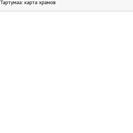
Тартумаа: карта храмов
Несфотографированные объекты на карте