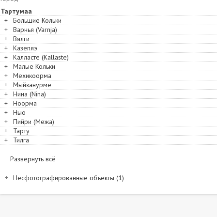
Тартумаа
+
Большие Кольки
+
Варнья (Varnja)
+
Вялги
+
Казепяэ
+
Калласте (Kallaste)
+
Малые Кольки
+
Мехикоорма
+
Мыйзанурме
+
Нина (Nina)
+
Ноорма
+
Ныо
+
Пийри (Межа)
+
Тарту
+
Тилга
Развернуть всё
Несфотографированные объекты (1)
Название и расположение
Сааре (Желачёк). Петра и Павла, старообрядческая моленная