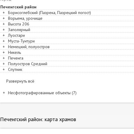
Печенгский район
+
Борисоглебский (Пазрека, Пазрецкий погост)
+
Ворьема, урочище
+
Высота 206
+
Заполярный
+
Луостари
+
Муста-Тунтури
+
Немецкий, полуостров
+
Никель
+
Печенга
+
Полуостров Средний
+
Спутник
Развернуть всё
Несфотографированные объекты (7)
Название и расположение
Вайда-Губа. Успения Пресвятой Богородицы, часовня
Печенга. Троицы Живоначальной, часовня
Печенгский район: карта храмов
Талвикюля, урочище. Неизвестная церковь
Титовка, урочище. Владимира равноапостольного, церковь
Титовский (Китовский), остров. Николая Чудотворца, часовня