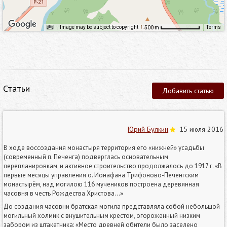
Image may be subject to copyright
Terms
500 m
Статьи
Добавить статью
Юрий Булкин
15 июля 2016
В ходе воссоздания монастыря территория его «нижней» усадьбы
(современный п. Печенга) подверглась основательным
перепланировкам, и активное строительство продолжалось до 1917 г. «В
первые месяцы управления о. Ионафана Трифоново-Печенгским
монастырём, над могилою 116 мучеников построена деревянная
часовня в честь Рождества Христова…»
До создания часовни братская могила представляла собой небольшой
могильный холмик с внушительным крестом, огороженный низким
забором из штакетника: «Место древней обители было заселено