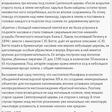
вскрывались три могилы под полом Сретенской церкви: «После вскрытия
старого пола, в земле неглубоко зарытые были найдены остатки троих
неизвестно кого погребённых, кости их вполне сохранились. По этому
поводу отслужили над ними панихиду, зарыли в землю и поставили в
головах каждого в подполе под солеею по деревянному кресту».
«Крипта» с большой намогильной плитой всё же была устроена в
подклети часовни и стала главным сакральным местом «нижней»
усадьбы Печенгского монастыря. Князь Е. Львов, посетивший Печенгу в
1894 г. вместе с министром С.Ю. Витте, даёт её краткое описание: «С.Ю.
Витте пошёл в бревенчатую часовню или вернее небольшую церковь, не
щеголяющую особым убранством и внутри. Впрочем, в ней имеется
крупная достопримечательность. Её алтарь построен над могилою
братии, убиенных пиратами 25 дек. 1590 года, в количестве 50 иноков и
65 послушников. Под алтарём снаружи храма имеется ход в небольшое
помещение вроде склепа, с общим памятником» .
Выскажем ещё одну гипотезу, что настоятеля Ионафана, в контексте
обыденной монастырской практики ХIX в. по созданию «мемориальных
объектов» для посещения паломниками, вполне устаивала ситуация
неопределённости местонахождения «братской могилы». Поэтому
часовня стала возводиться не над могильным холмом, чему мешало
старое здание Святотроицкой церкви, а в стороне к западу. В этом
случае термин «над местом упокоения» уже изначально нёс некоторую
смысловую условность, в значении «около» или «рядом».