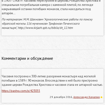
В 1905–1908 гг. часовню перестроили в церковь Рождества Христова и
специальная погребальная камера с каменной плитой, по легенде
накрывавшей останки погибших монахов, стала находиться под
алтарём...
По материалам: М.М. Шахнович "
Археологические работы по поиску
«братской могилы 116 мучеников» Трифонов-Печенгского
монастыря",
http://www.kirjazh.spb.ru/biblio/sh_12.htm
Комментарии и обсуждение
Часовня построена к 300-летию разорения монастыря над могилой
погибших в 1589 г. 90 монахов. Впоследствии к ней было пристроено
здание церкви Рождества Христова и часовня стала ее алтарной частью.
https://pastvu.com/p/423055
29 декабря 2016,
Александр Качалин
.