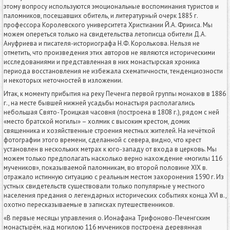
этому вопросу используются эмоциональные воспоминания туристов и
паломников, посещавших обитель, и литературный очерк 1885 г.
профессора Королевского университета Христиании Й.А. Фрииса. Мы
можем опереться только на свидетельства летописца обители Д.А.
Ануфриева и писателя-историографа Н.Ф. Королькова. Нельзя не
отметить, что произведения этих авторов не являются историческими
исследованиями и представленная в них монастырская хроника
периода восстановления не избежала схематичности, тенденциозности
и некоторых неточностей в изложении.
Итак, к моменту прибытия на реку Печенга первой группы монахов в 1886
г., на месте бывшей нижней усадьбы монастыря располагались
небольшая Свято-Троицкая часовня (построена в 1808 г.), рядом с ней
«место братской могилы» – холмик с высоким крестом, домик
священника и хозяйственные строения местных жителей. На нечёткой
фотографии этого времени, сделанной с севера, видно, что крест
установлен в нескольких метрах к юго-западу от входа в церковь. Мы
можем только предполагать насколько верно нахождение «могилы 116
мучеников», показываемой паломникам, во второй половине XIX в.
отражало истинную ситуацию с реальным местом захоронения 1590 г. Из
устных свидетельств существовали только популярные у местного
населения предания о легендарных исторических событиях конца XVI в.,
охотно пересказываемые в записках путешественников.
«В первые месяцы управления о. Ионафана Трифоново-Печенгским
монастырём, над могилою 116 мучеников построена деревянная