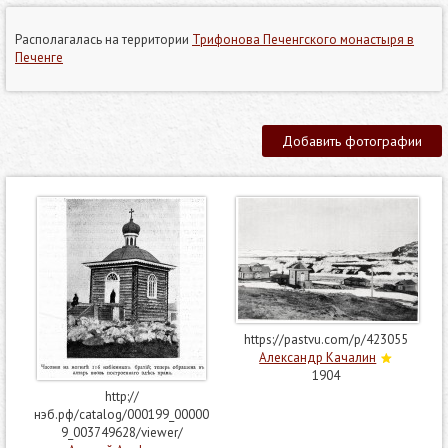
Располагалась на территории
Трифонова Печенгского монастыря в
Печенге
Добавить фотографии
https://pastvu.com/p/423055
Александр Качалин
1904
http://
нэб.рф/catalog/000199_00000
9_003749628/viewer/