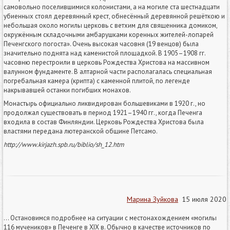
самовольно поселившимися колонистами, а на могиле ста шестнадцати
убиенных стоял деревянный крест, обнесённый деревянной решёткою и
небольшая около могилы церковь с ветхим для священника домиком,
окружённым складочными амбарушками коренных жителей-лопарей
Печенгского погоста». Очень высокая часовня (19 венцов) была
значительно поднята над каменистой площадкой. В 1905–1908 гг.
часовню перестроили в церковь Рождества Христова на массивном
валунном фундаменте. В алтарной части располагалась специальная
погребальная камера (крипта) с каменной плитой, по легенде
накрывавшей останки погибших монахов.
Монастырь официально ликвидирован большевиками в 1920 г., но
продолжал существовать в период 1921–1940 гг., когда Печенга
входила в состав Финляндии. Церковь Рождества Христова была
властями передана лютеранской общине Петсамо.
http://www.kirjazh.spb.ru/biblio/sh_12.htm
Марина Зуйкова
15 июля 2020
... Остановимся подробнее на ситуации с местонахождением «могилы
116 мучеников» в Печенге в ХIX в. Обычно в качестве источников по