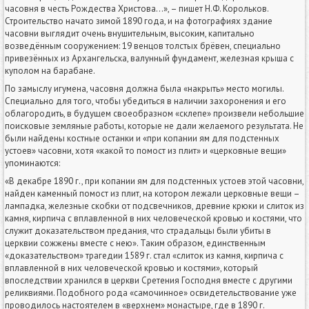
часовня в честь Рождества Христова…», – пишет Н.Ф. Корольков.
Строительство начато зимой 1890 года, и на фотографиях здание
часовни выглядит очень внушительным, высоким, капитально
возведённым сооружением: 19 венцов толстых брёвен, специально
привезённых из Архангельска, валунный фундамент, железная крыша с
куполом на барабане.
По замыслу игумена, часовня должна была «накрыть» место могилы.
Специально для того, чтобы убедиться в наличии захоронения и его
облагородить, в будущем своеобразном «склепе» произвели небольшие
поисковые земляные работы, которые не дали желаемого результата. Не
были найдены костные останки и «при копании ям для подстенных
устоев» часовни, хотя «какой то помост из плит» и «церковные вещи»
упоминаются:
«В декабре 1890 г., при копании ям для подстенных устоев этой часовни,
найден каменный помост из плит, на котором лежали церковные вещи –
лампадка, железные скобки от подсвечников, древние крюки и слиток из
камня, кирпича с вплавленной в них человеческой кровью и костями, что
служит доказательством предания, что страдальцы были убиты в
церквии сожжены вместе с нею». Таким образом, единственным
«доказательством» трагедии 1589 г. стал «слиток из камня, кирпича с
вплавленной в них человеческой кровью и костями», который
впоследствии хранился в церкви Сретения Господня вместе с другими
реликвиями. Подобного рода «самочинное» освидетельствование уже
проводилось настоятелем в «верхнем» монастыре, где в 1890 г.