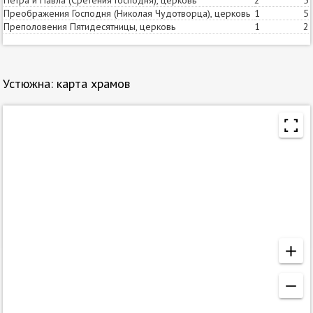
Петра и Павла (Сретения Господня), церковь
2
5
Преображения Господня (Николая Чудотворца), церковь
1
5
Преполовения Пятидесятницы, церковь
1
2
Устюжна: карта храмов