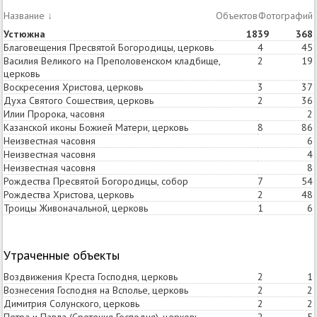
Название
↓
Объектов
Статей
Фотографий
Устюжна
18
39
368
Благовещения Пресвятой Богородицы, церковь
4
45
Василия Великого на Преполовенском кладбище,
2
19
церковь
Воскресения Христова, церковь
3
37
Духа Святого Сошествия, церковь
2
36
Илии Пророка, часовня
2
Казанской иконы Божией Матери, церковь
8
86
Неизвестная часовня
6
Неизвестная часовня
4
Неизвестная часовня
8
Рождества Пресвятой Богородицы, собор
7
54
Рождества Христова, церковь
2
48
Троицы Живоначальной, церковь
1
6
Утраченные объекты
Воздвижения Креста Господня, церковь
2
1
Вознесения Господня на Всполье, церковь
2
2
Димитрия Солунского, церковь
2
2