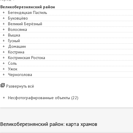
Великоберезнянский район
+
Бегендяцкая Пастиль
+
Буковцёво
+
Великий Берёзный
+
Волосянка
+
Вышка
+
Гусный
+
Домашин
+
Кострина
+
Костринская Ростока
+
Соль
+
Ужок
+
Черноголова
Развернуть всё
Несфотографированные объекты (22)
Название и расположение
Буковцёво. Троицкий монастырь
Буковцёво. Троицкий монастырь. Церковь Троицы Живоначальной
Великоберезнянский район: карта храмов
Жорнава. Рождества Пресвятой Богородицы, церковь
Забродь. Михаила Архангела, церковь