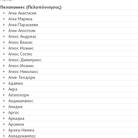
Пелопоннес (Πελοπόννησος)
+
Агиа Анастасия
+
Агиа Марина
+
Агиа-Параскеви
+
Агии-Апостоли
+
Агиос Андреас
+
Агиос Власис
+
Агиос Иоанис
+
Агиос Состис
+
Агиос-Димитриос
+
Агиос-Иоанис
+
Агиос-Николаос
+
Агия-Теодори
+
Адамио
+
Акра
+
Алэпохори
+
Андикаламос
+
Апидея
+
Аргос
+
Аркадиа
+
Арсинои
+
Археа-Немеа
+
Ахладокампос