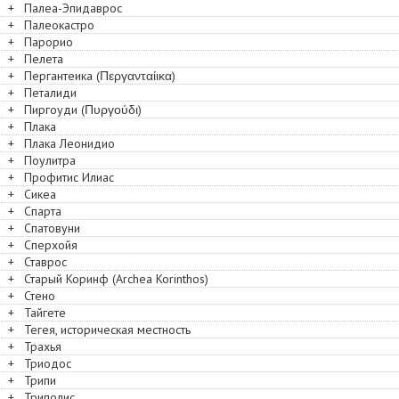
+
Палеа-Эпидаврос
+
Палеокастро
+
Парорио
+
Пелета
+
Пергантеика (Περγανταίικα)
+
Петалиди
+
Пиргоуди (Πυργούδι)
+
Плака
+
Плака Леонидио
+
Поулитра
+
Профитис Илиас
+
Сикеа
+
Спарта
+
Спатовуни
+
Сперхойя
+
Ставрос
+
Старый Коринф (Archea Korinthos)
+
Стено
+
Тайгете
+
Тегея, историческая местность
+
Трахья
+
Триодос
+
Трипи
+
Триполис