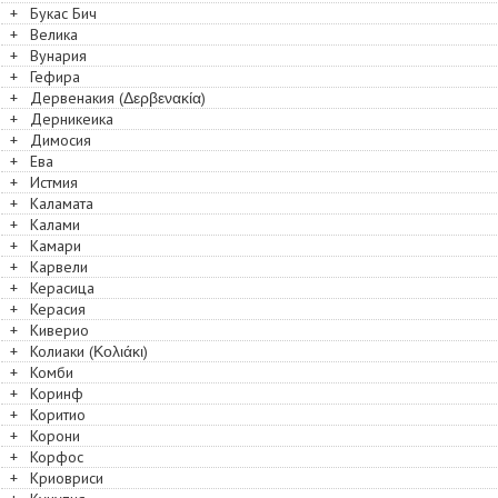
+
Букас Бич
+
Велика
+
Вунария
+
Гефира
+
Дервенакия (Δερβενακία)
+
Дерникеика
+
Димосия
+
Ева
+
Истмия
+
Каламата
+
Калами
+
Камари
+
Карвели
+
Керасица
+
Керасия
+
Киверио
+
Колиаки (Κολιάκι)
+
Комби
+
Коринф
+
Коритио
+
Корони
+
Корфос
+
Криовриси