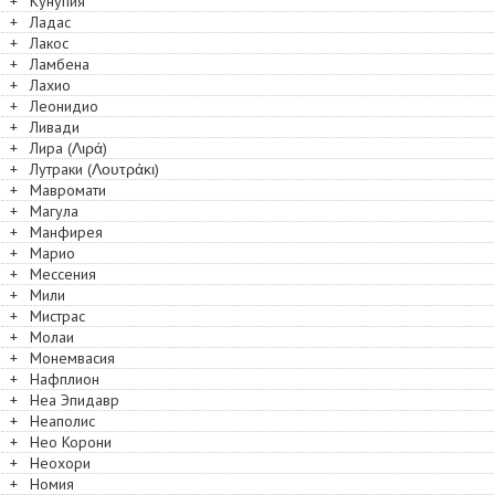
+
Кунупия
+
Ладас
+
Лакос
+
Ламбена
+
Лахио
+
Леонидио
+
Ливади
+
Лира (Λιρά)
+
Лутраки (Λουτράκι)
+
Мавромати
+
Магула
+
Манфирея
+
Марио
+
Мессения
+
Мили
+
Мистрас
+
Молаи
+
Монемвасия
+
Нафплион
+
Неа Эпидавр
+
Неаполис
+
Нео Корони
+
Неохори
+
Номия