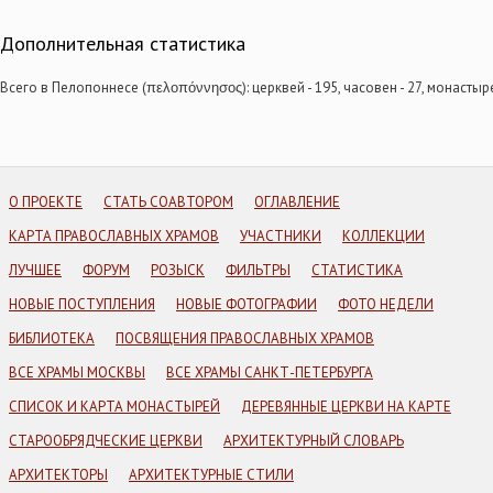
Каламата. Сретения Господня, кафедральный собор
Каливия. Параскевы Пятницы, церковь
Дополнительная статистика
Кардамили. Спиридона Тримифунтского, церковь
Каритена. Николая Чудотворца, церковь
Всего в Пелопоннесе (πελοπόννησος): церквей - 195, часовен - 27, монастырей
Картероли. Константина и Елены, церковь
Картероли. Иоанна Предтечи, церковь
Картероли. Воскресения Христова, часовня
Картероли. "Живоносный источник" иконы Божией Матери, часовня
Като Верга. Благовещения Пресвятой Богородицы, церковь
О ПРОЕКТЕ
СТАТЬ СОАВТОРОМ
ОГЛАВЛЕНИЕ
Като Доли. Василия Великого, церковь
Керасия. Пантелеимона Целителя, церковь
КАРТА ПРАВОСЛАВНЫХ ХРАМОВ
УЧАСТНИКИ
КОЛЛЕКЦИИ
Килада. Димитрия Солунского, церковь
Килада. Успения Пресвятой Богородицы, церковь
ЛУЧШЕЕ
ФОРУМ
РОЗЫСК
ФИЛЬТРЫ
СТАТИСТИКА
Кипарисия. Троицы Живоначальной, церковь
НОВЫЕ ПОСТУПЛЕНИЯ
НОВЫЕ ФОТОГРАФИИ
ФОТО НЕДЕЛИ
Кипарисия. Введения во храм Пресвятой Богородицы, церковь
Колиаки (Κολιάκι). Андрея Первозванного, церковь
БИБЛИОТЕКА
ПОСВЯЩЕНИЯ ПРАВОСЛАВНЫХ ХРАМОВ
Константини. Константина и Елены, церковь
Константини. Илии Пророка, церковь
ВСЕ ХРАМЫ МОСКВЫ
ВСЕ ХРАМЫ САНКТ-ПЕТЕРБУРГА
Константини. Троицы Живоначальной, церковь
СПИСОК И КАРТА МОНАСТЫРЕЙ
ДЕРЕВЯННЫЕ ЦЕРКВИ НА КАРТЕ
Константини. Параскевы Пятницы, церковь
Коринф. Спаса Преображения, церковь
СТАРООБРЯДЧЕСКИЕ ЦЕРКВИ
АРХИТЕКТУРНЫЙ СЛОВАРЬ
Котрони. "Живоносный источник" иконы Божией Матери, церковь
АРХИТЕКТОРЫ
АРХИТЕКТУРНЫЕ СТИЛИ
Краниди. Василия Великого, церковь