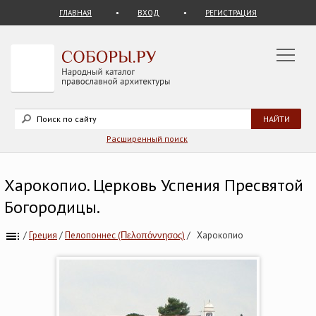
ГЛАВНАЯ
ВХОД
РЕГИСТРАЦИЯ
Расширенный поиск
Харокопио. Церковь Успения Пресвятой
Богородицы.
/
Греция
/
Пелопоннес (Πελοπόννησος)
/
Харокопио