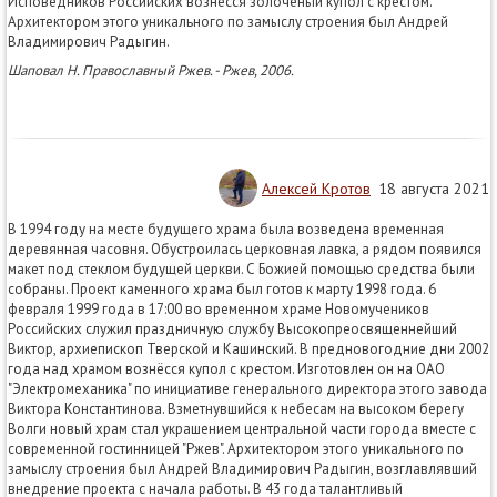
Исповедников Российских вознесся золоченый купол с крестом.
Архитектором этого уникального по замыслу строения был Андрей
Владимирович Радыгин.
Шаповал Н. Православный Ржев. - Ржев, 2006.
Алексей Кротов
18 августа 2021
В 1994 году на месте будущего храма была возведена временная
деревянная часовня. Обустроилась церковная лавка, а рядом появился
макет под стеклом будущей церкви. С Божией помощью средства были
собраны. Проект каменного храма был готов к марту 1998 года. 6
февраля 1999 года в 17:00 во временном храме Новомучеников
Российских служил праздничную службу Высокопреосвященнейший
Виктор, архиепископ Тверской и Кашинский. В предновогодние дни 2002
года над храмом вознёсся купол с крестом. Изготовлен он на ОАО
"Электромеханика" по инициативе генерального директора этого завода
Виктора Константинова. Взметнувшийся к небесам на высоком берегу
Волги новый храм стал украшением центральной части города вместе с
современной гостинницей "Ржев". Архитектором этого уникального по
замыслу строения был Андрей Владимирович Радыгин, возглавлявший
внедрение проекта с начала работы. В 43 года талантливый