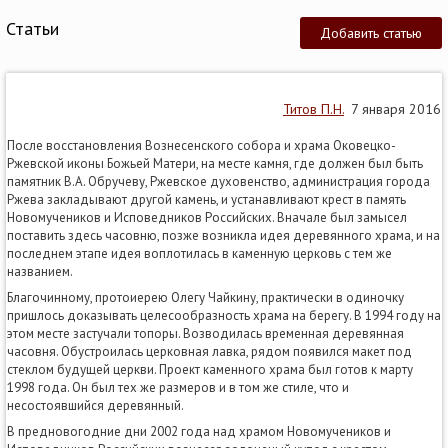
Статьи
Добавить статью
Титов П.Н.
7 января 2016
После восстановления Вознесенского собора и храма Оковецко-
Ржевской иконы Божьей Матери, на месте камня, где должен был быть
памятник В.А. Обручеву, Ржевское духовенство, администрация города
Ржева закладывают другой камень, и устанавливают крест в память
Новомучеников и Исповедников Российских. Вначале был замысел
поставить здесь часовню, позже возникла идея деревянного храма, и на
последнем этапе идея воплотилась в каменную церковь с тем же
названием.
Благочинному, протоиерею Олегу Чайкину, практически в одиночку
пришлось доказывать целесообразность храма на берегу. В 1994 году на
этом месте застучали топоры. Возводилась временная деревянная
часовня. Обустроилась церковная лавка, рядом появился макет под
стеклом будущей церкви. Проект каменного храма был готов к марту
1998 года. Он был тех же размеров и в том же стиле, что и
несостоявшийся деревянный.
В предновогодние дни 2002 года над храмом Новомучеников и