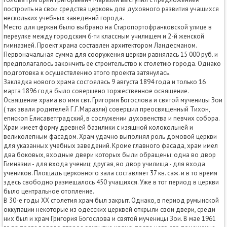
построить на свои средства церковь для духовного развития учащихся
нескольких учебных заведений города.
Место для церкви было выбрано на Старопортофранковской улице в
переулке между городским 6-ти классным училищем и 2-й женской
гимназией. Проект храма составлен архитектором Ландесманом.
Первоначальная сумма для сооружения церкви равнялась 15 000 руб. и
предполагалось закончить ее строительство к столетию города. Однако
подготовка к осуществлению этого проекта затянулась.
Закладка нового храма состоялась 9 августа 1894 года и только 16
марта 1896 года было совершено торжественное освящение.
Освящение храма во имя свт. Григория Богослова и святой мученицы Зои
( так звали родителей Г.Г.Маразли) совершил преосвященный Тихон,
епископ Елисаветградский, в сослужении духовенства и певчих собора.
Храм имеет форму древней базилики с изящной колокольней и
великолепным фасадом. Храм удачно выполнял роль домовой церкви
для указанных учебных заведений. Кроме главного фасада, храм имел
два боковых, входные двери которых были обращены: одна во двор
Гимназии - для входа учениц; другая, во двор училища - для входа
учеников. Площадь церковного зала составляет 37 кв. саж. и в то время
здесь свободно размещалось 450 учащихся. Уже в тот период в церкви
было центральное отопление.
В 30-е годы XX столетия храм был закрыт. Однако, в период румынской
оккупации некоторые из одесских церквей открыли свои двери, среди
них был и храм Григория Богослова и святой мученицы Зои. В мае 1961