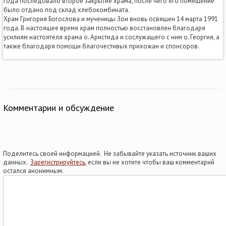
года последовало второе закрытие храма, после чего его помещение
было отдано под склад хлебокомбината.
Храм Григория Богослова и мученицы Зои вновь освящен 14 марта 1991
года. В настоящее время храм полностью восcтановлен благодаря
усилиям настоятеля храма о. Аристида и сослужащего с ним о. Георгия, а
также благодаря помощи благочестивых прихожан и спонсоров.
Комментарии и обсуждение
Поделитесь своей информацией. Не забывайте указать источник ваших
данных.
Зарегистрируйтесь
, если вы не хотите чтобы ваш комментарий
остался анонимным.