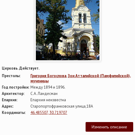
Церковь. Действует.
Престолы:
Григория Богослова
,
Зои Атталийской (Памфилийской),
мученицы
Год постройки:
Между 1894 и 1896.
Архитектор:
С.А. Ландесман
Епархия:
Епархия неизвестна
Адрес:
Старопортофранковская улица,18А
Координаты:
46.485507, 30.719707
Изменить описание