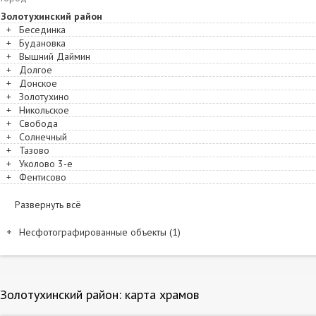
Золотухинский район
+
Бесединка
+
Будановка
+
Вышний Даймин
+
Долгое
+
Донское
+
Золотухино
+
Никольское
+
Свобода
+
Солнечный
+
Тазово
+
Уколово 3-е
+
Фентисово
Развернуть всё
Несфотографированные объекты (1)
Название и расположение
Золотухино. Ризоположения (Положения честной ризы Пресвятой Б
Золотухинский район: карта храмов
Несфотографированные объекты на карте