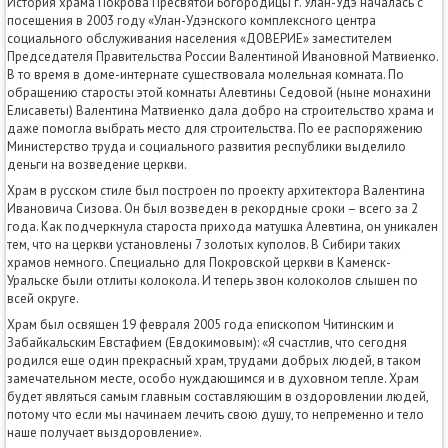
История храма Покрова Пресвятой Богородицы г. Улан-Удэ началась с
посещения в 2003 году «Улан-Удэнского комплексного центра
социального обслуживания населения «ДОВЕРИЕ» заместителем
Председателя Правительства России Валентиной Ивановной Матвиенко.
В то время в доме-интернате существовала молельная комната. По
обращению старосты этой комнаты Алевтины Седовой (ныне монахини
Елисаветы) Валентина Матвиенко дала добро на строительство храма и
даже помогла выбрать место для строительства. По ее распоряжению
Министерство труда и социального развития республики выделило
деньги на возведение церкви.
Храм в русском стиле был построен по проекту архитектора Валентина
Ивановича Сизова. Он был возведен в рекордные сроки – всего за 2
года. Как подчеркнула староста прихода матушка Алевтина, он уникален
тем, что на церкви установлены 7 золотых куполов. В Сибири таких
храмов немного. Специально для Покровской церкви в Каменск-
Уральске были отлиты колокола. И теперь звон колоколов слышен по
всей округе.
Храм был освящен 19 февраля 2005 года епископом Читинским и
Забайкальским Евстафием (Евдокимовым): «Я счастлив, что сегодня
родился еще один прекрасный храм, трудами добрых людей, в таком
замечательном месте, особо нуждающимся и в духовном тепле. Храм
будет являться самым главным составляющим в оздоровлении людей,
потому что если мы начинаем лечить свою душу, то непременно и тело
наше получает выздоровление».