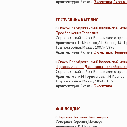
Архитектурный стиль:
Эклектика
,
Русско-
РЕСПУБЛИКА КАРЕЛИЯ
Спасо-Преображенский Валаамский мона
Преображения Господня
Сортавальский район, Валаамские остров
Архитектор:
Г.И. Карпов, А.Н. Силин, Н.Д.
Год постройки:
Между 1887 и 1896
Архитектурный стиль:
Эклектика
,
Неовиза
Спасо-Преображенский Валаамский монас
Церковь Иоанна Дамаскина в келейном к
Сортавальский район, Валаамские остров
Архитектор:
А.М. Горностаев, Г.И. Карпов
Год постройки:
Между 1858 и 1865
Архитектурный стиль:
Эклектика
ФИНЛЯНДИЯ
Церковь Николая Чудотворца
Северная Карелия, Йоэнсуу
Архитектор:
Г.И. Карпов