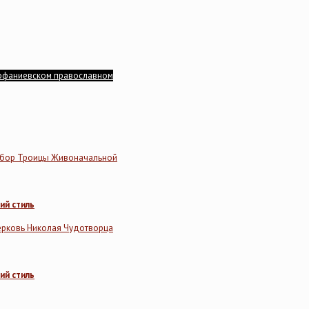
рофаниевском православном
обор Троицы Живоначальной
ий стиль
ерковь Николая Чудотворца
ий стиль