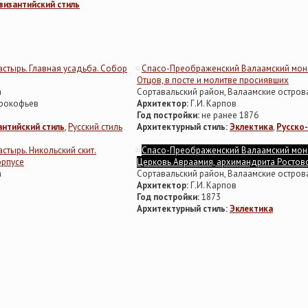
византийский стиль
стырь. Главная усадьба. Собор
Спасо-Преображенский Валаамский мон
Отцов, в посте и молитве просиявших
а
Сортавальский район, Валаамские остров
 Прокофьев
Архитектор:
Г.И. Карпов
Год постройки:
не ранее 1876
нтийский стиль
,
Русский стиль
Архитектурный стиль:
Эклектика
,
Русско-
тырь. Никольский скит.
Спасо-Преображенский Валаамский мона
орпусе
Церковь Авраамия, архимандрита Ростовс
а
Сортавальский район, Валаамские остров
Архитектор:
Г.И. Карпов
Год постройки:
1873
Архитектурный стиль:
Эклектика