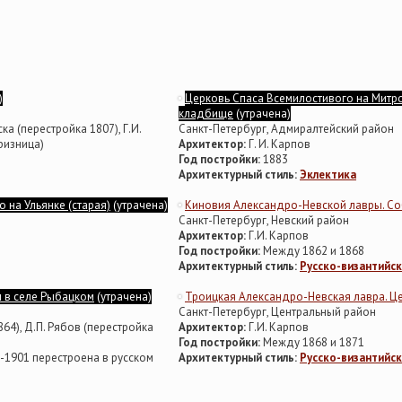
)
Церковь Спаса Всемилостивого на Мит
кладбище
(утрачена)
ска (перестройка 1807), Г.И.
Санкт-Петербург, Адмиралтейский район
(ризница)
Архитектор:
Г. И. Карпов
Год постройки:
1883
Архитектурный стиль:
Эклектика
 на Ульянке (старая)
(утрачена)
Киновия Александро-Невской лавры. С
Санкт-Петербург, Невский район
Архитектор:
Г.И. Карпов
Год постройки:
Между 1862 и 1868
Архитектурный стиль:
Русско-византийск
 в селе Рыбацком
(утрачена)
Троицкая Александро-Невская лавра. Ц
Санкт-Петербург, Центральный район
64), Д.П. Рябов (перестройка
Архитектор:
Г.И. Карпов
Год постройки:
Между 1868 и 1871
-1901 перестроена в русском
Архитектурный стиль:
Русско-византийск