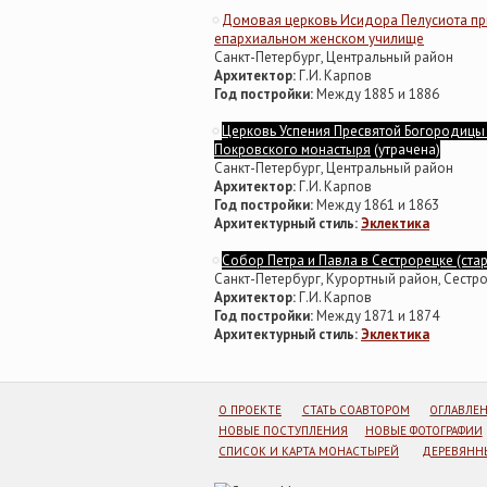
Домовая церковь Исидора Пелусиота п
епархиальном женском училище
Санкт-Петербург, Центральный район
Архитектор:
Г.И. Карпов
Год постройки:
Между 1885 и 1886
Церковь Успения Пресвятой Богородицы
Покровского монастыря
(утрачена)
Санкт-Петербург, Центральный район
Архитектор:
Г.И. Карпов
Год постройки:
Между 1861 и 1863
Архитектурный стиль:
Эклектика
Собор Петра и Павла в Сестрорецке (ста
Санкт-Петербург, Курортный район, Сестр
Архитектор:
Г.И. Карпов
Год постройки:
Между 1871 и 1874
Архитектурный стиль:
Эклектика
О ПРОЕКТЕ
СТАТЬ СОАВТОРОМ
ОГЛАВЛЕ
НОВЫЕ ПОСТУПЛЕНИЯ
НОВЫЕ ФОТОГРАФИИ
СПИСОК И КАРТА МОНАСТЫРЕЙ
ДЕРЕВЯННЫ