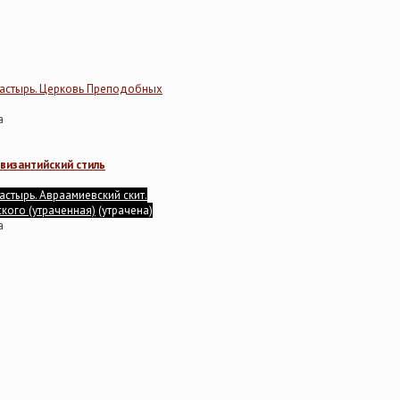
астырь. Церковь Преподобных
а
византийский стиль
стырь. Авраамиевский скит.
кого (утраченная)
(утрачена)
а