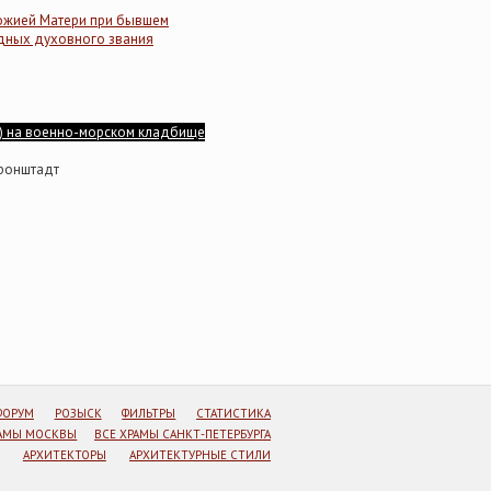
ожией Матери при бывшем
дных духовного звания
) на военно-морском кладбище
Кронштадт
ФОРУМ
РОЗЫСК
ФИЛЬТРЫ
СТАТИСТИКА
РАМЫ МОСКВЫ
ВСЕ ХРАМЫ САНКТ-ПЕТЕРБУРГА
АРХИТЕКТОРЫ
АРХИТЕКТУРНЫЕ СТИЛИ