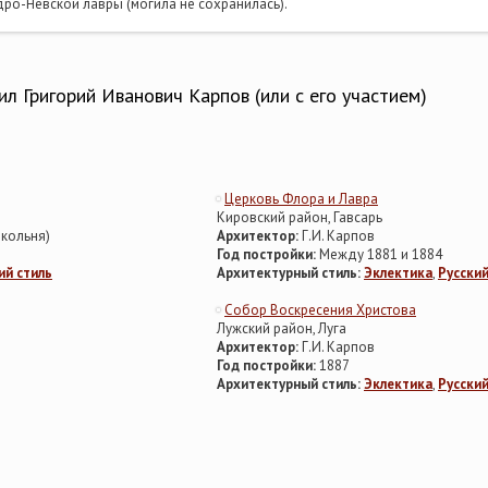
ро-Невской лавры (могила не сохранилась).
л Григорий Иванович Карпов (или с его участием)
Церковь Флора и Лавра
Кировский район, Гавсарь
окольня)
Архитектор:
Г.И. Карпов
Год постройки:
Между 1881 и 1884
ий стиль
Архитектурный стиль:
Эклектика
,
Русский
Собор Воскресения Христова
Лужский район, Луга
Архитектор:
Г.И. Карпов
Год постройки:
1887
Архитектурный стиль:
Эклектика
,
Русский