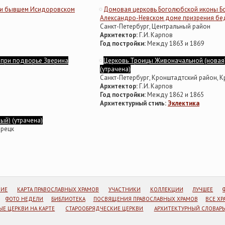
ри бывшем Исидоровском
Домовая церковь Боголюбской иконы Б
Александро-Невском доме призрения бе
Санкт-Петербург, Центральный район
Архитектор:
Г.И. Карпов
Год постройки:
Между 1863 и 1869
 при подворье Зверина
Церковь Троицы Живоначальной (новая
(утрачена)
Санкт-Петербург, Кронштадтский район, 
Архитектор:
Г.И. Карпов
Год постройки:
Между 1862 и 1865
Архитектурный стиль:
Эклектика
рый)
(утрачена)
орецк
НИЕ
КАРТА ПРАВОСЛАВНЫХ ХРАМОВ
УЧАСТНИКИ
КОЛЛЕКЦИИ
ЛУЧШЕЕ
ФОТО НЕДЕЛИ
БИБЛИОТЕКА
ПОСВЯЩЕНИЯ ПРАВОСЛАВНЫХ ХРАМОВ
ВСЕ Х
Е ЦЕРКВИ НА КАРТЕ
СТАРООБРЯДЧЕСКИЕ ЦЕРКВИ
АРХИТЕКТУРНЫЙ СЛОВАРЬ