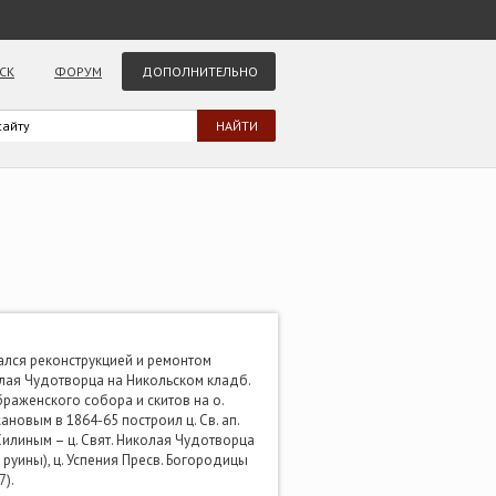
СК
ФОРУМ
ДОПОЛНИТЕЛЬНО
мался реконструкцией и ремонтом
колая Чудотворца на Никольском кладб.
браженского собора и скитов на о.
ановым в 1864-65 построил ц. Св. ап.
 Силиным – ц. Свят. Николая Чудотворца
 руины), ц. Успения Пресв. Богородицы
7).