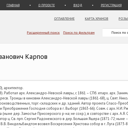
ГЛАВНАЯ
О ПРОЕКТЕ
ВХОД
РЕГИСТРАЦИЯ
ОГЛАВЛЕНИЕ
КАРТА ХРАМОВ
РОЗЫ
Расширенный поиск
Поиск по фильтрам
ванович Карпов
, архитектор.
). Работал арх. Александро-Невской лавры, с 1861 – СПб. епарх. арх. Зани
 Пресв. Троицы в киновии Александро-Невской лавры (1861-68), ц. Свят. Ни
роизводственных, торг.-складских и др. зданий. Автор проекта Спасо-Прео
 Преображения Господня собора в г. Выборг (1863-66). Совм. с арх. Н.И. Рж
(ныне дер. Замостье Приозерского р-на; не сохр.), в совторстве с арх. А.Я.
втор ц. Св. прп. Сергия Радонежского в дер. Большая Ящера (1871-72; ныне –
х. В.В. Виндельбандтом возвел Воскресения Христова собор в г. Луга (1873-8