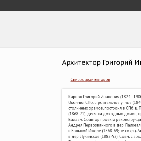
Архитектор Григорий И
Список архитекторов
Карпов Григорий Иванович (1824–1900)
Окончил СПб. строительное уч-ще (1848
столичных храмов, построил в СПб. ц.
(1868-71), десятки доходных домов, п
Валаам. Соавтор проекта реконструкции
Андрея Первозванного в дер. Палкеала 
в Большой Ижоре (1868-69; не сохр.). А
в дер. Лукинское (1882-92). Совм. с ар