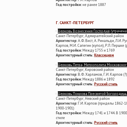
Год постройки:
не ранее 1887
Г. САНКТ-ПЕТЕРБУРГ
Церковь Вознесения Господня
(утрачена
Санкт-Петербург, Адмиралтейский район
Архитектор:
А.Ф. Вист, А. Ринальди, Л.И. Ру
Карпов, М.И. Сапегин (купол), Р.Л. Першке 
Год постройки:
Между 1755 и 1769
Архитектурный стиль:
Классицизм
Церковь Петра, Митрополита Московского
Санкт-Петербург, Кировский район
Архитектор:
В.Ф. Харламов, Г.И. Карпов (?)
Год постройки:
Между 1886 и 1892
Архитектурный стиль:
Русский стиль
Церковь Покрова Пресвятой Богородицы
Санкт-Петербург, Невский район
Архитектор:
Г.И. Карпов (приделы 1862-18
1900-1901)
Год постройки:
Между 1741 и 1744. В 1900
стиле
Архитектурный стиль:
Русский стиль