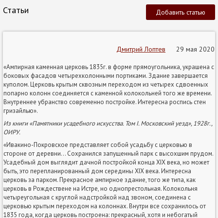
Статьи
Добавить статью
Дмитрий Лоптев
29 мая 2020
«Ампирная каменная церковь 1835г. в форме прямоугольника, украшена с
боковых фасадов четырехколонными портиками. Здание завершается
куполом. Церковь крытым сквозным переходом из четырех сдвоенных
попарно колонн соединяется с каменной колокольней того же времени.
Внутреннее убранство современно постройке. Интересна роспись стен
гризайлью».
Из книги «Памятники усадебного искусства. Том I. Московский уезд», 1928г.,
ОИРУ.
«Ивакино-Покровское представляет собой усадьбу с церковью в
стороне от деревни… Сохранился запущенный парк с высохшим прудом.
Усадебный дом выглядит дачной постройкой конца XIX века, но может
быть, это перепланированный дом середины XIX века. Интересна
церковь за парком. Прекрасное ампирное здание, того же типа, как
церковь в Рождествене на Истре, но однопрестольная. Колокольня
четыреугольная с круглой надстройкой над звоном, соединена с
церковью крытым переходом на колоннах. Внутри все сохранилось от
1835 года, когда церковь построена: прекрасный, хотя и небогатый