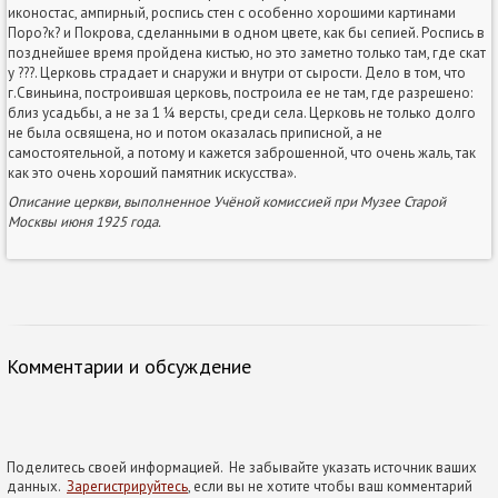
иконостас, ампирный, роспись стен с особенно хорошими картинами
Поро?к? и Покрова, сделанными в одном цвете, как бы сепией. Роспись в
позднейшее время пройдена кистью, но это заметно только там, где скат
у ???. Церковь страдает и снаружи и внутри от сырости. Дело в том, что
г.Свиньина, построившая церковь, построила ее не там, где разрешено:
близ усадьбы, а не за 1 ¼ версты, среди села. Церковь не только долго
не была освящена, но и потом оказалась приписной, а не
самостоятельной, а потому и кажется заброшенной, что очень жаль, так
как это очень хороший памятник искусства».
Описание церкви, выполненное Учёной комиссией при Музее Старой
Москвы июня 1925 года.
Комментарии и обсуждение
Поделитесь своей информацией. Не забывайте указать источник ваших
данных.
Зарегистрируйтесь
, если вы не хотите чтобы ваш комментарий