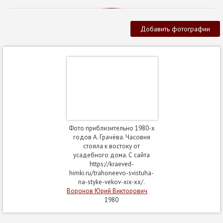
Добавить фотографии
Фото приблизительно 1980-х
годов А. Грачёва. Часовня
стояла к востоку от
усадебного дома. С сайта
https://kraeved-
himki.ru/trahoneevo-svistuha-
na-styke-vekov-xix-xx/.
Воронов Юрий Викторович
1980