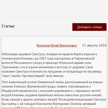
Статьи
Добавить статью
Воронов Юрий Викторович
31 августа 2024
Небольшая деревня Свистуха, стоящая на правом берегу верхнего
течения реки Клязьмы, до 1917 года находилась в Черкизовской
волости Московского уезда, в приходе Успенской церкви села
Трахонеево, что в одном километре к востоку от деревни. Своё
название Свистуха получила по преданию от владельца по прозвищу
"свист", якобы "просвистевший" своё имение.
Этот живописный уголок Химкинской земли, расположенный на южных
склонах Клинско-Дмитровской гряды, плавно спускающиеся к
Мещёрской низменности, с могучими деревьями и с зеркально чистой
водой Клязьмы, издавна привлекал многих известных русских князей,
бояр, купцов и других деловых людей. Последним владельцем Свистухи
был купец 1-ой гильдии Константин Викторович Осипов, купивший