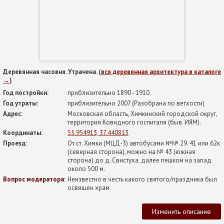
Деревянная часовня. Утрачена. (
вся деревянная архитектура в каталоге
→
)
Год постройки:
приблизительно 1890 - 1910.
Год утраты:
приблизительно 2007 (Разобрана по ветхости)
Адрес:
Московская область, Химкинский городской округ,
территория Ковидного госпиталя (быв. ИЯМ).
Координаты:
55.954913, 37.440813
Проезд:
От ст. Химки (МЦД-3) автобусами №№ 29. 41 или 62к
(северная сторона), можно на № 43 (южная
сторона) до д. Свистуха, далее пешком на запад
около 500 м.
Вопрос модератора:
Неизвестно в честь какого святого/праздника был
освящен храм.
Изменить описание