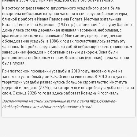
имение в 1884 году. При нём усадьба была отстроена заново.
К востоку от деревянного двухэтажного усадебного дома была
построена небольшая входная часовня в стиле русской архитектуры,
близкой к работам Ивана Павловича Ропета. Местная жительница
Наталья Георгиевна Назимова (1935 г. р.) вспоминает: "... на углу барского
дома у леса стояла деревянная изящная часовенка, небольшая, с
красивыми резными наличниками". Мне самому при краеведческом
обследовании усадьбы в 1980-х годах посчастливилось застать эту
часовню. Постройка представляла собой небольшую клеть с щипцовым
завершением фасадов и с богатым резным декором. Окна были
расположены по боковым стенам. Восточная (иконная) стена часовни
была глухая.
При повторном посещении усадьбы в 2010 году, часовню я уже не
застал, но усадебный дом К. В. Осипова ещё стоял. В 2010-х годах на
территории усадьбы развернулось большое строительство Института
ядерной медицины (ИЯМ), при котором все постройки усадьбы пошли на
слом. С конца 2020-го года здесь работает Ковидный госпиталь.
Воспоминание местной жительницы взято с сайта https://kraeved-
himki.ru/trahoneevo-svistuha-na-styke-vekov-xix-xx/