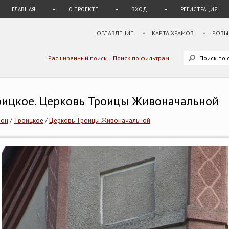
ГЛАВНАЯ
О ПРОЕКТЕ
ВХОД
РЕГИСТРАЦИЯ
ОГЛАВЛЕНИЕ
КАРТА ХРАМОВ
РОЗЫ
Расширенный поиск
Поиск по фильтрам
роицкое. Церковь Троицы Живоначальной
йон
/
Троицкое
/
Церковь Троицы Живоначальной