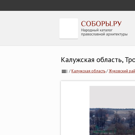
Калужская область, Т
/
Калужская область
/
Жуковский ра