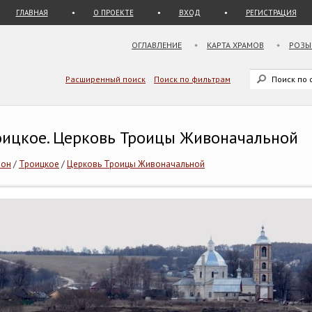
ГЛАВНАЯ
О ПРОЕКТЕ
ВХОД
РЕГИСТРАЦИЯ
ОГЛАВЛЕНИЕ
КАРТА ХРАМОВ
РОЗЫ
Расширенный поиск
Поиск по фильтрам
роицкое. Церковь Троицы Живоначальной
йон
/
Троицкое
/
Церковь Троицы Живоначальной