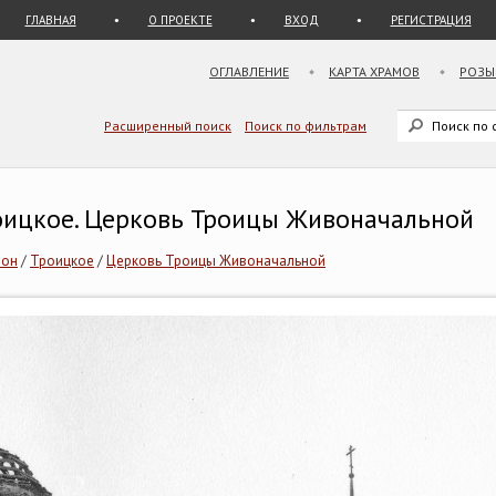
ГЛАВНАЯ
О ПРОЕКТЕ
ВХОД
РЕГИСТРАЦИЯ
ОГЛАВЛЕНИЕ
КАРТА ХРАМОВ
РОЗЫ
Расширенный поиск
Поиск по фильтрам
роицкое. Церковь Троицы Живоначальной
йон
/
Троицкое
/
Церковь Троицы Живоначальной