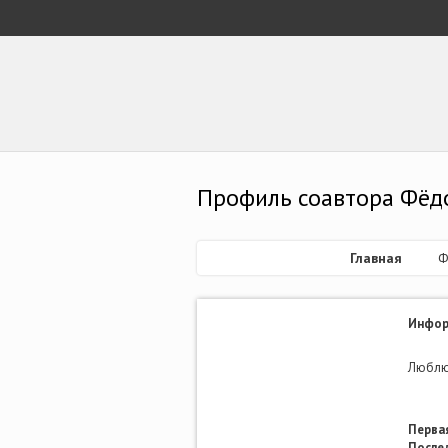
Профиль соавтора Фёд
Главная
Ф
Инфор
Люблю
Первая
После