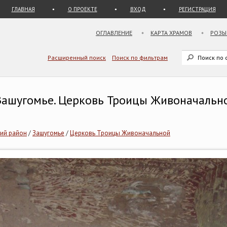
ГЛАВНАЯ
О ПРОЕКТЕ
ВХОД
РЕГИСТРАЦИЯ
ОГЛАВЛЕНИЕ
КАРТА ХРАМОВ
РОЗЫ
Расширенный поиск
Поиск по фильтрам
 Зашугомье. Церковь Троицы Живоначальн
ий район
/
Зашугомье
/
Церковь Троицы Живоначальной