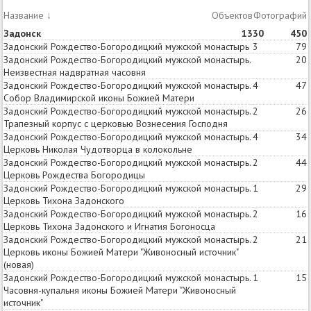
Название
↓
Объектов
Статей
Фотографий
Задонск
13
30
450
Задонский Рождество-Богородицкий мужской монастырь
3
79
Задонский Рождество-Богородицкий мужской монастырь.
20
Неизвестная надвратная часовня
Задонский Рождество-Богородицкий мужской монастырь.
4
47
Собор Владимирской иконы Божией Матери
Задонский Рождество-Богородицкий мужской монастырь.
2
26
Трапезный корпус с церковью Вознесения Господня
Задонский Рождество-Богородицкий мужской монастырь.
4
34
Церковь Николая Чудотворца в колокольне
Задонский Рождество-Богородицкий мужской монастырь.
2
44
Церковь Рождества Богородицы
Задонский Рождество-Богородицкий мужской монастырь.
1
29
Церковь Тихона Задонского
Задонский Рождество-Богородицкий мужской монастырь.
2
16
Церковь Тихона Задонского и Игнатия Богоносца
Задонский Рождество-Богородицкий мужской монастырь.
2
21
Церковь иконы Божией Матери "Живоносный источник"
(новая)
Задонский Рождество-Богородицкий мужской монастырь.
1
15
Часовня-купальня иконы Божией Матери "Живоносный
источник"