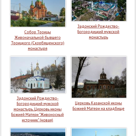
Задонский Рождество-
Богородицкий мужской
Собор Троицы
монастырь
Живоначальной бывшего
Троицкого (Скорбященского)
монастыря
Задонский Рождество-
Церковь Казанской иконы
Богородицкий мужской
Божией Матери на кладбище
монастырь. Церковь иконы
Божией Матери "Живоносный
источник" (новая)