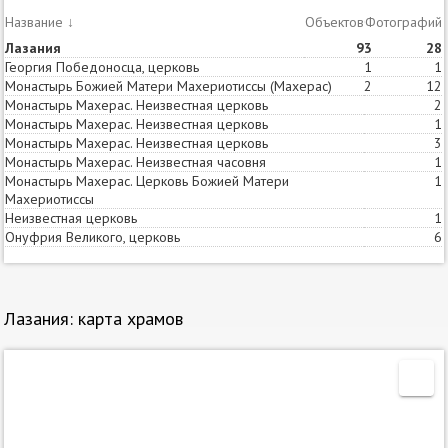
Название
↓
Объектов
Статей
Фотографий
Лазания
9
3
28
Георгия Победоносца, церковь
1
1
Монастырь Божией Матери Махериотиссы (Махерас)
2
12
Монастырь Махерас. Неизвестная церковь
2
Монастырь Махерас. Неизвестная церковь
1
Монастырь Махерас. Неизвестная церковь
3
Монастырь Махерас. Неизвестная часовня
1
Монастырь Махерас. Церковь Божией Матери
1
Махериотиссы
Неизвестная церковь
1
Онуфрия Великого, церковь
6
Лазания: карта храмов