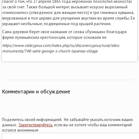
гласит о том, что 27 апреля 1865 года иеромонах позолотил иконостас
за свой счет. Также большой интерес вызывает искусно вырезанный
«гинеконитис» (отведенное для женщин место) и три глиняных кувшина,
вмурованные в пол церкви для улучшения акустики во время службы. Ее
украшают необычные, подвешенные под крышей растения.
Сама деревня берет свое название от слова «Лузиньян» благодаря
ферме лузиньянских крестоносцев, которые основали ее.
https://www.visitcyprus.com/index.php/ru/discovercyprus/rural/sites-
monuments/748-saint-george-s-church-lazanias-village
Комментарии и обсуждение
Поделитесь своей информацией. Не забывайте указать источник ваших
данных.
Зарегистрируйтесь
, если вы не хотите чтобы ваш комментарий
остался анонимным.