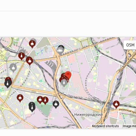
Keyboard shortcuts
Image may