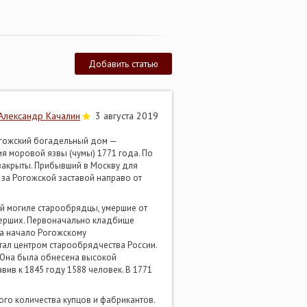
Добавить статью
Александр Качалин
3 августа 2019
огожский богадельный дом —
 моровой язвы (чумы) 1771 года. По
закрыты. Прибывший в Москву для
за Рогожской заставой направо от
й могиле старообрядцы, умершие от
умерших. Первоначально кладбище
ла начало Рогожскому
тал центром старообрядчества России.
). Она была обнесена высокой
ив к 1845 году 1588 человек. В 1771
го количества купцов и фабрикантов.