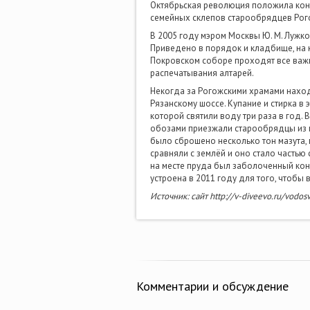
Октябрьская революция положила коне
семейных склепов старообрядцев Рого
В 2005 году мэром Москвы Ю. М. Лужк
Приведено в порядок и кладбище, на 
Покровском соборе проходят все важн
распечатывания алтарей.
Некогда за Рогожскими храмами наход
Рязанскому шоссе. Купание и стирка в
которой святили воду три раза в год.
обозами приезжали старообрядцы из 
было сброшено несколько тон мазута, п
сравняли с землёй и оно стало частью
на месте пруда был заболоченный кон
устроена в 2011 году для того, чтобы
Источник: сайт http://v-diveevo.ru/vodos
Комментарии и обсуждение