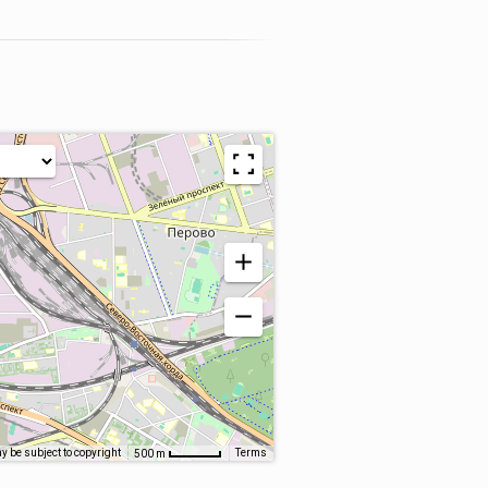
 be subject to copyright
Terms
500 m