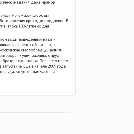
орические здания, даже мрамор
нсамбля Рогожской слободы.
ь богослужения проходят ежедневно. В
тмечалось 100-летие со дня
оком воды, выведенным на юг к
вянная часовенка «Иордань», в
е московские старообрядцы, целыми
риговорён к уничтожению. В пруд
 образовалась свалка. После это место
 запустение. Ещё в начале 2009 года
ию пруда. Водосвятная часовня