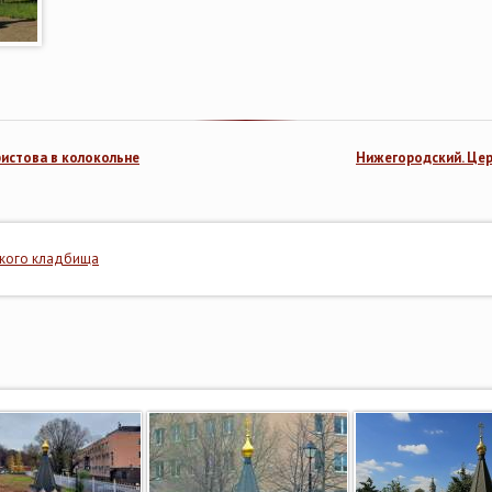
истова в колокольне
Нижегородский. Це
кого кладбища