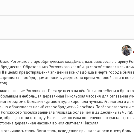
было Рогожское старообрядческое кладбище, называвшееся в старину Р
обрядчества. Образованию Рогожского кладбища способствовала эпидемия
II в целях предотвращения эпидемии все кладбища в черте города были 
разрешил старообрядцам хоронить умерших во время моровой язвы в поле 
тов).
ило название Рогожского. Прежде всего на нём были погребены в братско
н, больницы и небольшая деревянная Никольская часовня для отпевания 
могил рядом с большим курганом, куда хоронили чумных. Эта могила и да
нно образовался целый старообрядческий посёлок. Посёлок разросся и с
ия Рогожского посёлка занимала площадь более чем в 22 десятины (24,5 га
, обращёнными к городу. Население посёлка постепенно возрастало, состав
троена деревянная часовня во имя святителя Николая.
 отличалось своим богатством, вследствие принадлежности к нему большо