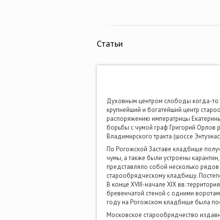
Статьи
Духовным центром слободы когда-то 
крупнейший и богатейший центр старо
распоряжению императрицы Екатерины 
борьбы с чумой граф Григорий Орлов 
Владимирского тракта (шоссе Энтузиас
По Рогожской Заставе кладбище получ
чумы, а также были устроены каранти
представляло собой несколько рядов 
старообрядческому кладбищу. Постепе
В конце XVIII-начале XIX вв. территор
бревенчатой стеной с одними воротами
году на Рогожском кладбище была пос
Московское старообрядчество издавна