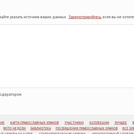
айте указать источник ваших данных.
Зарегистрируйтесь
, если вы не хоти
модератором
НИЕ
КАРТА ПРАВОСЛАВНЫХ ХРАМОВ
УЧАСТНИКИ
КОЛЛЕКЦИИ
ЛУЧШЕЕ
ФОТО НЕДЕЛИ
БИБЛИОТЕКА
ПОСВЯЩЕНИЯ ПРАВОСЛАВНЫХ ХРАМОВ
ВСЕ Х
Е ЦЕРКВИ НА КАРТЕ
СТАРООБРЯДЧЕСКИЕ ЦЕРКВИ
АРХИТЕКТУРНЫЙ СЛОВАРЬ