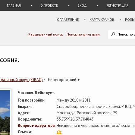
ГЛАВНАЯ
О ПРОЕКТЕ
ВХОД
РЕГИСТРАЦИЯ
ОГЛАВЛЕНИЕ
КАРТА ХРАМОВ
РОЗЫ
Расширенный поиск
Поиск по фильтрам
совня.
ративный округ (ЮВАО)
/
Нижегородский
▾
Часовня. Действует.
Год постройки:
Между 2010 и 2011.
Епархия:
Старообрядческие и прочие храмы. РПСЦ, 
Адрес:
Москва, ул. Рогожский поселок, 29
Координаты:
55.739926, 37.704843
Вопрос модератора:
Неизвестно в честь какого святого/праздн
Ссылки: