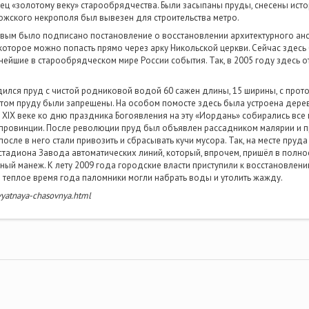
ц «золотому веку» старообрядчества. Были засыпаны пруды, снесены ист
жского некрополя был вывезен для строительства метро.
овым было подписано постановление о восстановлении архитектурного а
которое можно попасть прямо через арку Никольской церкви. Сейчас здес
ейшие в старообрядческом мире России события. Так, в 2005 году здесь о
ился пруд с чистой родниковой водой 60 сажен длины, 15 ширины, с прот
 этом пруду были запрещены. На особом помосте здесь была устроена дере
 В XIX веке ко дню праздника Богоявления на эту «Иордань» собирались вс
провинции. После революции пруд был объявлен рассадником малярии и п
осле в него стали привозить и сбрасывать кучи мусора. Так, на месте пруда
 стадиона Завода автоматических линий, который, впрочем, пришёл в полное
ный манеж. К лету 2009 года городские власти приступили к восстановлен
 в теплое время года паломники могли набрать воды и утолить жажду.
vyatnaya-chasovnya.html