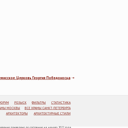
мисское. Церковь Георгия Победоносца
ФОРУМ
РОЗЫСК
ФИЛЬТРЫ
СТАТИСТИКА
РАМЫ МОСКВЫ
ВСЕ ХРАМЫ САНКТ-ПЕТЕРБУРГА
АРХИТЕКТОРЫ
АРХИТЕКТУРНЫЕ СТИЛИ
еление приведено по состоянию на начало 2022 года.