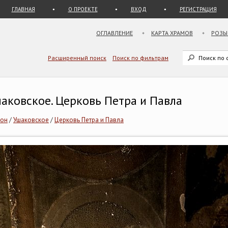
ГЛАВНАЯ
О ПРОЕКТЕ
ВХОД
РЕГИСТРАЦИЯ
ОГЛАВЛЕНИЕ
КАРТА ХРАМОВ
РОЗЫ
Расширенный поиск
Поиск по фильтрам
шаковское. Церковь Петра и Павла
йон
/
Ушаковское
/
Церковь Петра и Павла