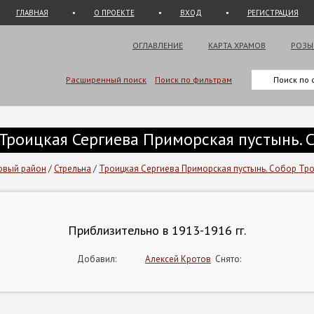
ГЛАВНАЯ
О ПРОЕКТЕ
ВХОД
РЕГИСТРАЦИЯ
ОГЛАВЛЕНИЕ
КАРТА ХРАМОВ
РОЗЫ
Расширенный поиск
Поиск по фильтрам
а. Троицкая Сергиева Приморская пустынь
овый район
/
Стрельна
/
Троицкая Сергиева Приморская пустынь. Собор Т
Приблизительно в 1913-1916 гг.
Добавил:
Алексей Кротов
Снято: