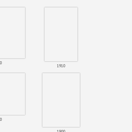
0
1910
0
1900