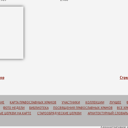
бор
Стре
НИЕ
КАРТА ПРАВОСЛАВНЫХ ХРАМОВ
УЧАСТНИКИ
КОЛЛЕКЦИИ
ЛУЧШЕЕ
ФОТО НЕДЕЛИ
БИБЛИОТЕКА
ПОСВЯЩЕНИЯ ПРАВОСЛАВНЫХ ХРАМОВ
ВСЕ Х
Е ЦЕРКВИ НА КАРТЕ
СТАРООБРЯДЧЕСКИЕ ЦЕРКВИ
АРХИТЕКТУРНЫЙ СЛОВАРЬ
Административное д