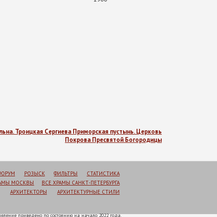
льна. Троицкая Сергиева Приморская пустынь. Церковь
Покрова Пресвятой Богородицы
ФОРУМ
РОЗЫСК
ФИЛЬТРЫ
СТАТИСТИКА
РАМЫ МОСКВЫ
ВСЕ ХРАМЫ САНКТ-ПЕТЕРБУРГА
АРХИТЕКТОРЫ
АРХИТЕКТУРНЫЕ СТИЛИ
еление приведено по состоянию на начало 2022 года.