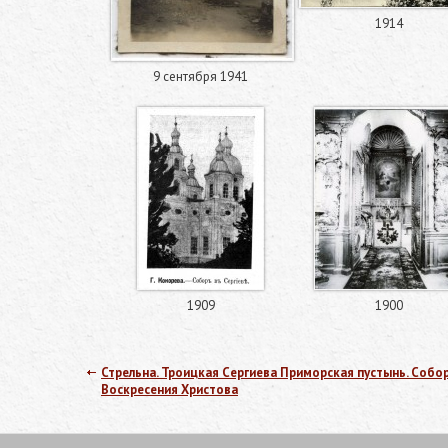
1914
9 сентября 1941
1909
1900
Стрельна. Троицкая Сергиева Приморская пустынь. Собо
Воскресения Христова