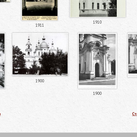
1910
1911
1900
1900
р
Ст