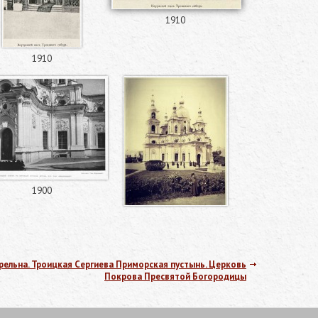
1910
1910
1900
рельна. Троицкая Сергиева Приморская пустынь. Церковь
Покрова Пресвятой Богородицы