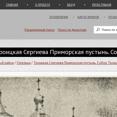
ГЛАВНАЯ
О ПРОЕКТЕ
ВХОД
РЕГИСТРАЦИЯ
ОГЛАВЛЕНИЕ
КАРТА ХРАМОВ
РОЗЫ
Расширенный поиск
Поиск по фильтрам
. Троицкая Сергиева Приморская пустынь.
ый район
/
Стрельна
/
Троицкая Сергиева Приморская пустынь. Собор Тро