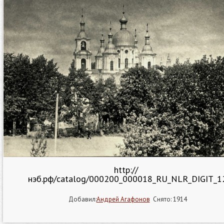
http://
нэб.рф/catalog/000200_000018_RU_NLR_DIGIT_12
Добавил:
Андрей Агафонов
Снято: 1914