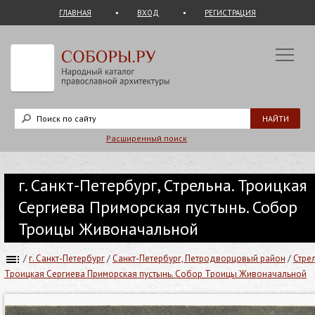
ГЛАВНАЯ
ВХОД
РЕГИСТРАЦИЯ
Расширенный поиск
г. Санкт-Петербург, Стрельна. Троицкая
Сергиева Приморская пустынь. Собор
Троицы Живоначальной
/
г. Санкт-Петербург
/
Санкт-Петербург, Петродворцовый район
/
Стре
Троицкая Сергиева Приморская пустынь. Собор Троицы Живоначальной