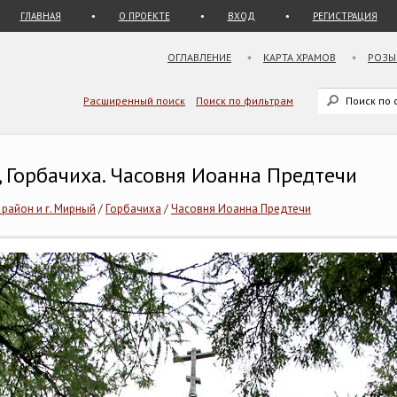
ГЛАВНАЯ
О ПРОЕКТЕ
ВХОД
РЕГИСТРАЦИЯ
ОГЛАВЛЕНИЕ
КАРТА ХРАМОВ
РОЗЫ
Расширенный поиск
Поиск по фильтрам
, Горбачиха. Часовня Иоанна Предтечи
 район и г. Мирный
/
Горбачиха
/
Часовня Иоанна Предтечи