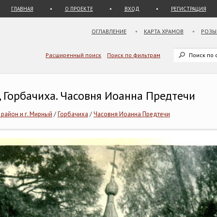
ГЛАВНАЯ
О ПРОЕКТЕ
ВХОД
РЕГИСТРАЦИЯ
ОГЛАВЛЕНИЕ
КАРТА ХРАМОВ
РОЗЫ
Расширенный поиск
Поиск по фильтрам
, Горбачиха. Часовня Иоанна Предтечи
 район и г. Мирный
/
Горбачиха
/
Часовня Иоанна Предтечи