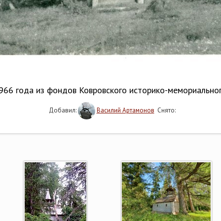
66 года из фондов Ковровского историко-мемориально
Добавил:
Василий Артамонов
Снято: