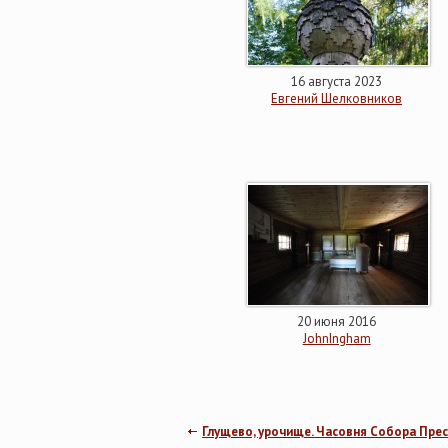
16 августа 2023
Евгений Шелковников
20 июня 2016
JohnIngham
Глущево, урочище. Часовня Собора Пре