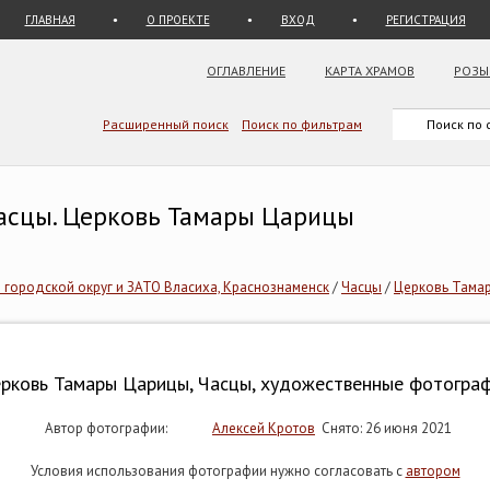
ГЛАВНАЯ
О ПРОЕКТЕ
ВХОД
РЕГИСТРАЦИЯ
ОГЛАВЛЕНИЕ
КАРТА ХРАМОВ
РОЗЫ
Расширенный поиск
Поиск по фильтрам
Часцы. Церковь Тамары Царицы
городской округ и ЗАТО Власиха, Краснознаменск
/
Часцы
/
Церковь Тама
рковь Тамары Царицы, Часцы, художественные фотогра
Автор фотографии:
Алексей Кротов
Снято: 26 июня 2021
Условия использования фотографии нужно согласовать с
автором