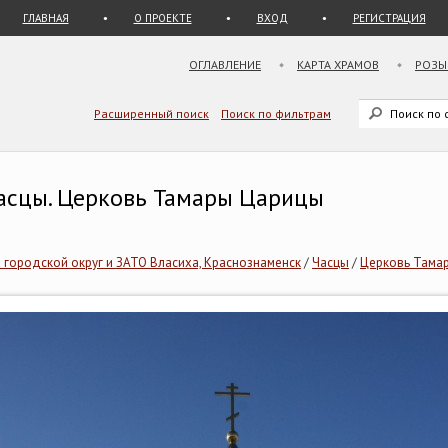
ГЛАВНАЯ
О ПРОЕКТЕ
ВХОД
РЕГИСТРАЦИЯ
ОГЛАВЛЕНИЕ
КАРТА ХРАМОВ
РОЗЫ
Расширенный поиск
Поиск по фильтрам
Часцы. Церковь Тамары Царицы
городской округ и ЗАТО Власиха, Краснознаменск
/
Часцы
/
Церковь Тама