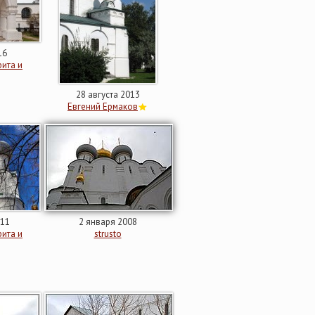
16
ита и
28 августа 2013
Евгений Ермаков
011
2 января 2008
ита и
strusto