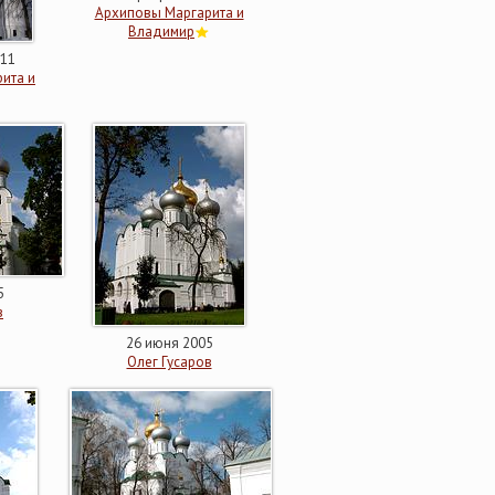
Архиповы Маргарита и
Владимир
011
ита и
5
в
26 июня 2005
Олег Гусаров