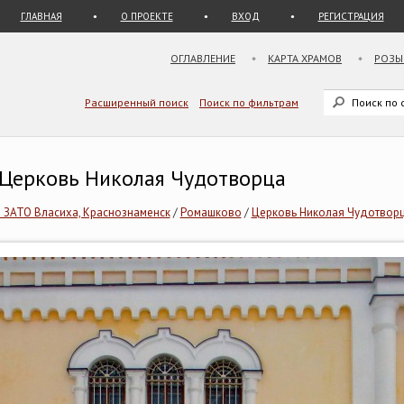
ГЛАВНАЯ
О ПРОЕКТЕ
ВХОД
РЕГИСТРАЦИЯ
ОГЛАВЛЕНИЕ
КАРТА ХРАМОВ
РОЗЫ
Расширенный поиск
Поиск по фильтрам
 Церковь Николая Чудотворца
 ЗАТО Власиха, Краснознаменск
/
Ромашково
/
Церковь Николая Чудотвор