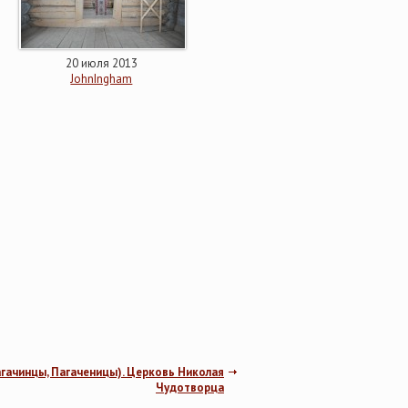
20 июля 2013
JohnIngham
гачинцы, Пагаченицы). Церковь Николая
Чудотворца