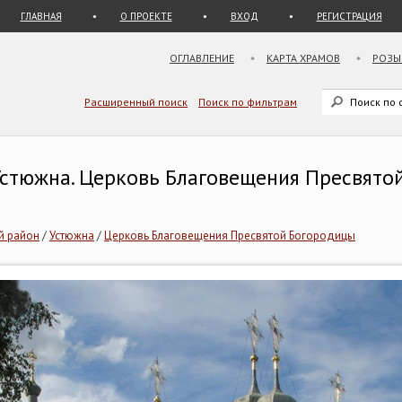
ГЛАВНАЯ
О ПРОЕКТЕ
ВХОД
РЕГИСТРАЦИЯ
ОГЛАВЛЕНИЕ
КАРТА ХРАМОВ
РОЗЫ
Расширенный поиск
Поиск по фильтрам
 Устюжна. Церковь Благовещения Пресвято
й район
/
Устюжна
/
Церковь Благовещения Пресвятой Богородицы