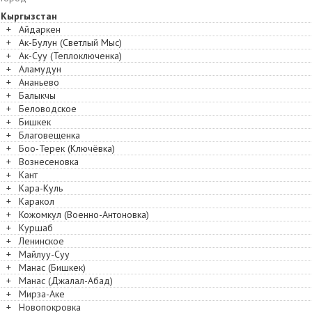
Кыргызстан
+
Айдаркен
+
Ак-Булун (Светлый Мыс)
+
Ак-Суу (Теплоключенка)
+
Аламудун
+
Ананьево
+
Балыкчы
+
Беловодское
+
Бишкек
+
Благовещенка
+
Боо-Терек (Ключёвка)
+
Вознесеновка
+
Кант
+
Кара-Куль
+
Каракол
+
Кожомкул (Военно-Антоновка)
+
Куршаб
+
Ленинское
+
Майлуу-Суу
+
Манас (Бишкек)
+
Манас (Джалал-Абад)
+
Мирза-Аке
+
Новопокровка