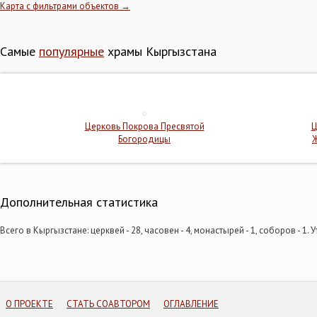
Карта с фильтрами объектов →
Чалдыбар. Покрова Пресвятой Богородицы, церковь
Чолпон-Ата. Вениамина, Митрополита Петроградского, церковь
Несфотографированные объекты на карте
Самые
популярные
храмы Кыргызстана
Церковь Покрова Пресвятой
Ц
Богородицы
Дополнительная статистика
Всего в Кыргызстане: церквей - 28, часовен - 4, монастырей - 1, соборов - 1. 
О ПРОЕКТЕ
СТАТЬ СОАВТОРОМ
ОГЛАВЛЕНИЕ