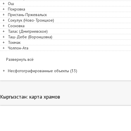
+
Ош
+
Покровка
+
Пристань-Пржевальск
+
Сокулук (Ново-Троицкое)
+
Сосновка
+
Талас (Дмитриевское)
+
Таш-Дебе (Воронцовка)
+
Токмак
+
Чолпон-Ата
Развернуть всё
Несфотографированные объекты (33)
Название и расположение
Абдраимов (Советское). Николая Чудотворца, церковь
Ак-Булун (Светлый Мыс). Иссык-Кульский Троицкий монастырь. Часо
Кыргызстан: карта храмов
Балыкчы. Балыкчинский Иверский монастырь
Балыкчы. Балыкчинский Иверский монастырь. Домовая часовня Ив
Благовещенка. Благовещения Пресвятой Богородицы, часовня
Васильевка. Казанской иконы Божией Матери, церковь
Григорьевка. Покрова Пресвятой Богородицы, церковь
Ивановка. Иоанна Богослова, церковь